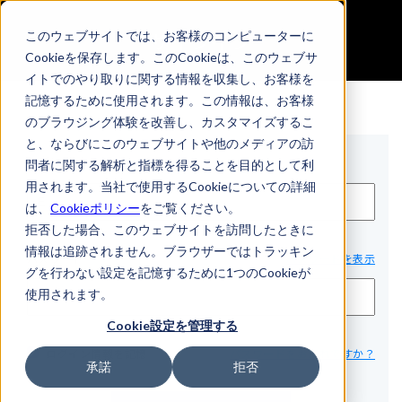
サインイン
このウェブサイトでは、お客様のコンピューターに
Cookieを保存します。このCookieは、このウェブサ
イトでのやり取りに関する情報を収集し、お客様を
記憶するために使用されます。この情報は、お客様
のブラウジング体験を改善し、カスタマイズするこ
と、ならびにこのウェブサイトや他のメディアの訪
Eメール*
問者に関する解析と指標を得ることを目的として利
用されます。当社で使用するCookieについての詳細
は、
Cookieポリシー
をご覧ください。
拒否した場合、このウェブサイトを訪問したときに
情報は追跡されません。ブラウザーではトラッキン
パスワード*
パスワードを表示
グを行わない設定を記憶するために1つのCookieが
使用されます。
Cookie設定を管理する
ログイン情報を記憶
パスワードをお忘れですか？
承諾
拒否