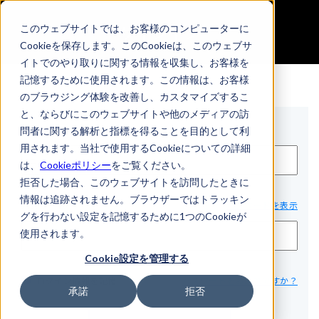
サインイン
このウェブサイトでは、お客様のコンピューターに
Cookieを保存します。このCookieは、このウェブサ
イトでのやり取りに関する情報を収集し、お客様を
記憶するために使用されます。この情報は、お客様
のブラウジング体験を改善し、カスタマイズするこ
と、ならびにこのウェブサイトや他のメディアの訪
Eメール*
問者に関する解析と指標を得ることを目的として利
用されます。当社で使用するCookieについての詳細
は、
Cookieポリシー
をご覧ください。
拒否した場合、このウェブサイトを訪問したときに
情報は追跡されません。ブラウザーではトラッキン
パスワード*
パスワードを表示
グを行わない設定を記憶するために1つのCookieが
使用されます。
Cookie設定を管理する
ログイン情報を記憶
パスワードをお忘れですか？
承諾
拒否