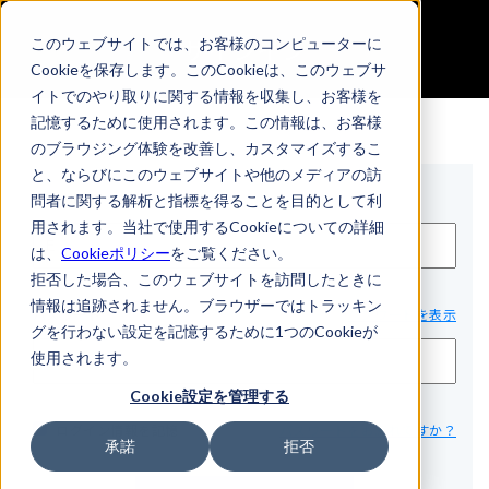
サインイン
このウェブサイトでは、お客様のコンピューターに
Cookieを保存します。このCookieは、このウェブサ
イトでのやり取りに関する情報を収集し、お客様を
記憶するために使用されます。この情報は、お客様
のブラウジング体験を改善し、カスタマイズするこ
と、ならびにこのウェブサイトや他のメディアの訪
Eメール*
問者に関する解析と指標を得ることを目的として利
用されます。当社で使用するCookieについての詳細
は、
Cookieポリシー
をご覧ください。
拒否した場合、このウェブサイトを訪問したときに
情報は追跡されません。ブラウザーではトラッキン
パスワード*
パスワードを表示
グを行わない設定を記憶するために1つのCookieが
使用されます。
Cookie設定を管理する
ログイン情報を記憶
パスワードをお忘れですか？
承諾
拒否