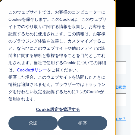
サインイン
このウェブサイトでは、お客様のコンピューターに
Cookieを保存します。このCookieは、このウェブサ
イトでのやり取りに関する情報を収集し、お客様を
記憶するために使用されます。この情報は、お客様
のブラウジング体験を改善し、カスタマイズするこ
と、ならびにこのウェブサイトや他のメディアの訪
Eメール*
問者に関する解析と指標を得ることを目的として利
用されます。当社で使用するCookieについての詳細
は、
Cookieポリシー
をご覧ください。
拒否した場合、このウェブサイトを訪問したときに
情報は追跡されません。ブラウザーではトラッキン
パスワード*
パスワードを表示
グを行わない設定を記憶するために1つのCookieが
使用されます。
Cookie設定を管理する
ログイン情報を記憶
パスワードをお忘れですか？
承諾
拒否