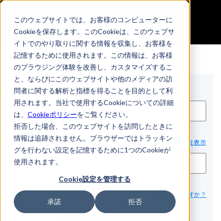
サインイン
このウェブサイトでは、お客様のコンピューターに
Cookieを保存します。このCookieは、このウェブサ
イトでのやり取りに関する情報を収集し、お客様を
記憶するために使用されます。この情報は、お客様
のブラウジング体験を改善し、カスタマイズするこ
と、ならびにこのウェブサイトや他のメディアの訪
Eメール*
問者に関する解析と指標を得ることを目的として利
用されます。当社で使用するCookieについての詳細
は、
Cookieポリシー
をご覧ください。
拒否した場合、このウェブサイトを訪問したときに
情報は追跡されません。ブラウザーではトラッキン
パスワード*
パスワードを表示
グを行わない設定を記憶するために1つのCookieが
使用されます。
Cookie設定を管理する
ログイン情報を記憶
パスワードをお忘れですか？
承諾
拒否