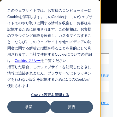
サインイン
このウェブサイトでは、お客様のコンピューターに
Cookieを保存します。このCookieは、このウェブサ
イトでのやり取りに関する情報を収集し、お客様を
記憶するために使用されます。この情報は、お客様
のブラウジング体験を改善し、カスタマイズするこ
と、ならびにこのウェブサイトや他のメディアの訪
Eメール*
問者に関する解析と指標を得ることを目的として利
用されます。当社で使用するCookieについての詳細
は、
Cookieポリシー
をご覧ください。
拒否した場合、このウェブサイトを訪問したときに
情報は追跡されません。ブラウザーではトラッキン
パスワード*
パスワードを表示
グを行わない設定を記憶するために1つのCookieが
使用されます。
Cookie設定を管理する
ログイン情報を記憶
パスワードをお忘れですか？
承諾
拒否