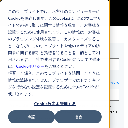
無料会員登録
このウェブサイトでは、お客様のコンピューターに
Cookieを保存します。このCookieは、このウェブサ
イトでのやり取りに関する情報を収集し、お客様を
記憶するために使用されます。この情報は、お客様
のブラウジング体験を改善し、カスタマイズするこ
と、ならびにこのウェブサイトや他のメディアの訪
Email*
問者に関する解析と指標を得ることを目的として利
用されます。当社で使用するCookieについての詳細
は、
Cookieポリシー
をご覧ください。
拒否した場合、このウェブサイトを訪問したときに
情報は追跡されません。ブラウザーではトラッキン
Password*
Show password
グを行わない設定を記憶するために1つのCookieが
使用されます。
Cookie設定を管理する
Password must be at least 12 characters long and include at
least 3 of the following: a lowercase letter, an uppercase letter, a
承諾
拒否
number, or a special character