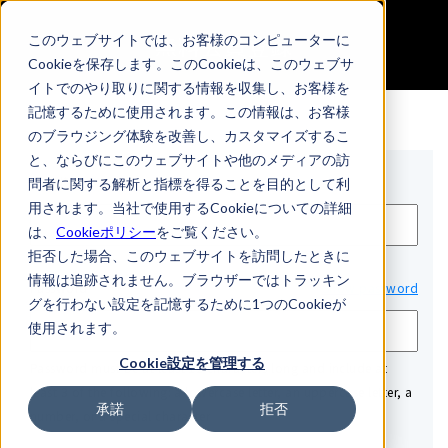
無料会員登録
このウェブサイトでは、お客様のコンピューターに
Cookieを保存します。このCookieは、このウェブサ
イトでのやり取りに関する情報を収集し、お客様を
記憶するために使用されます。この情報は、お客様
のブラウジング体験を改善し、カスタマイズするこ
と、ならびにこのウェブサイトや他のメディアの訪
Email*
問者に関する解析と指標を得ることを目的として利
用されます。当社で使用するCookieについての詳細
は、
Cookieポリシー
をご覧ください。
拒否した場合、このウェブサイトを訪問したときに
情報は追跡されません。ブラウザーではトラッキン
Password*
Show password
グを行わない設定を記憶するために1つのCookieが
使用されます。
Cookie設定を管理する
Password must be at least 12 characters long and include at
least 3 of the following: a lowercase letter, an uppercase letter, a
承諾
拒否
number, or a special character