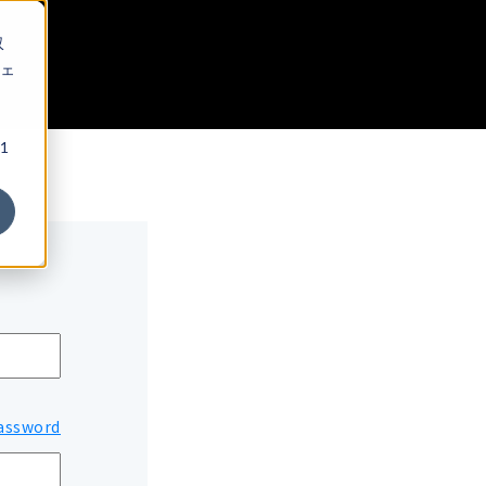
収
ェ
1
assword