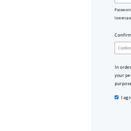
Password 
lowercase
Confir
In orde
your pe
purpose
I ag