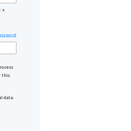
: a
assword
process
 this
l data.