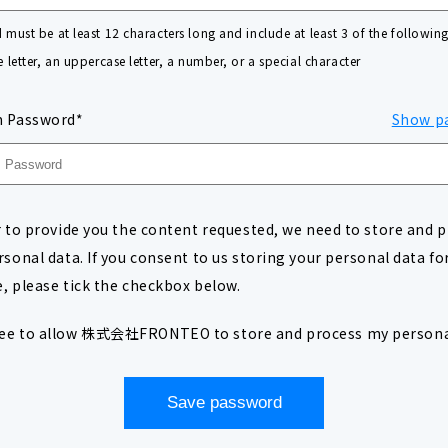
must be at least 12 characters long and include at least 3 of the following
 letter, an uppercase letter, a number, or a special character
m Password*
Show p
r to provide you the content requested, we need to store and 
rsonal data. If you consent to us storing your personal data for
, please tick the checkbox below.
ree to allow 株式会社FRONTEO to store and process my persona