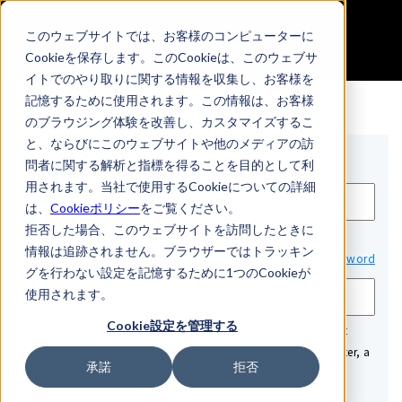
無料会員登録
このウェブサイトでは、お客様のコンピューターに
Cookieを保存します。このCookieは、このウェブサ
イトでのやり取りに関する情報を収集し、お客様を
記憶するために使用されます。この情報は、お客様
のブラウジング体験を改善し、カスタマイズするこ
と、ならびにこのウェブサイトや他のメディアの訪
Email*
問者に関する解析と指標を得ることを目的として利
用されます。当社で使用するCookieについての詳細
は、
Cookieポリシー
をご覧ください。
拒否した場合、このウェブサイトを訪問したときに
情報は追跡されません。ブラウザーではトラッキン
Password*
Show password
グを行わない設定を記憶するために1つのCookieが
使用されます。
Cookie設定を管理する
Password must be at least 12 characters long and include at
least 3 of the following: a lowercase letter, an uppercase letter, a
承諾
拒否
number, or a special character