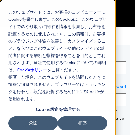
無料会員登録
このウェブサイトでは、お客様のコンピューターに
Cookieを保存します。このCookieは、このウェブサ
イトでのやり取りに関する情報を収集し、お客様を
記憶するために使用されます。この情報は、お客様
のブラウジング体験を改善し、カスタマイズするこ
と、ならびにこのウェブサイトや他のメディアの訪
Email*
問者に関する解析と指標を得ることを目的として利
用されます。当社で使用するCookieについての詳細
は、
Cookieポリシー
をご覧ください。
拒否した場合、このウェブサイトを訪問したときに
情報は追跡されません。ブラウザーではトラッキン
Password*
Show password
グを行わない設定を記憶するために1つのCookieが
使用されます。
Cookie設定を管理する
Password must be at least 12 characters long and include at
least 3 of the following: a lowercase letter, an uppercase letter, a
承諾
拒否
number, or a special character