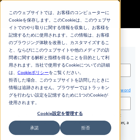
無料会員登録
このウェブサイトでは、お客様のコンピューターに
Cookieを保存します。このCookieは、このウェブサ
イトでのやり取りに関する情報を収集し、お客様を
記憶するために使用されます。この情報は、お客様
のブラウジング体験を改善し、カスタマイズするこ
と、ならびにこのウェブサイトや他のメディアの訪
Email*
問者に関する解析と指標を得ることを目的として利
用されます。当社で使用するCookieについての詳細
は、
Cookieポリシー
をご覧ください。
拒否した場合、このウェブサイトを訪問したときに
情報は追跡されません。ブラウザーではトラッキン
Password*
Show password
グを行わない設定を記憶するために1つのCookieが
使用されます。
Cookie設定を管理する
Password must be at least 12 characters long and include at
least 3 of the following: a lowercase letter, an uppercase letter, a
承諾
拒否
number, or a special character