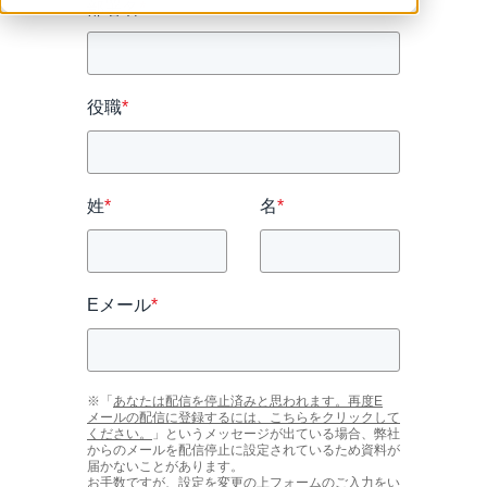
部署名
*
役職
*
姓
*
名
*
Eメール
*
※「
あなたは配信を停止済みと思われます。再度E
メールの配信に登録するには、こちらをクリックして
ください。
」というメッセージが出ている場合、弊社
からのメールを配信停止に設定されているため資料が
届かないことがあります。
お手数ですが、設定を変更の上フォームのご入力をい