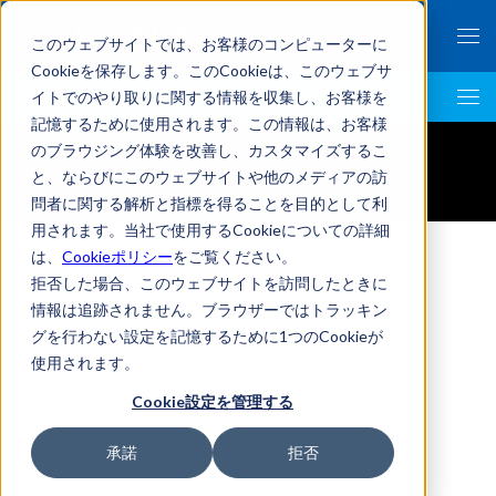
このウェブサイトでは、お客様のコンピューターに
Cookieを保存します。このCookieは、このウェブサ
イトでのやり取りに関する情報を収集し、お客様を
LegalTech AI Top
記憶するために使用されます。この情報は、お客様
のブラウジング体験を改善し、カスタマイズするこ
資料ダウンロードのお申し込み
と、ならびにこのウェブサイトや他のメディアの訪
問者に関する解析と指標を得ることを目的として利
用されます。当社で使用するCookieについての詳細
は、
Cookieポリシー
をご覧ください。
拒否した場合、このウェブサイトを訪問したときに
下記フォームへの入力が完了す
情報は追跡されません。ブラウザーではトラッキン
ると、資料ダウンロードいただ
グを行わない設定を記憶するために1つのCookieが
けます。
使用されます。
Cookie設定を管理する
会社名
*
承諾
拒否