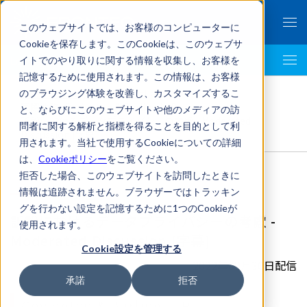
このウェブサイトでは、お客様のコンピューターに
Cookieを保存します。このCookieは、このウェブサ
イトでのやり取りに関する情報を収集し、お客様を
LegalTech AI Top
記憶するために使用されます。この情報は、お客様
FRONTEO Legal Link Portal
>
のブラウジング体験を改善し、カスタマイズするこ
国際法務
,
Covington & Burling LLP
>
と、ならびにこのウェブサイトや他のメディアの訪
訴訟におけるデータプライバシーの考慮 - Moderated
問者に関する解析と指標を得ることを目的として利
Discussion [字幕]
用されます。当社で使用するCookieについての詳細
は、
Cookieポリシー
をご覧ください。
拒否した場合、このウェブサイトを訪問したときに
情報は追跡されません。ブラウザーではトラッキン
グを行わない設定を記憶するために1つのCookieが
訴訟におけるデータプライバシーの考慮 -
使用されます。
Moderated Discussion [字幕]
Cookie設定を管理する
2022年09月30日配信
承諾
拒否
Covington & Burling LLP