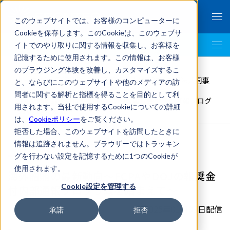
このウェブサイトでは、お客様のコンピューターに
Cookieを保存します。このCookieは、このウェブサ
イトでのやり取りに関する情報を収集し、お客様を
LegalTech AI Top
記憶するために使用されます。この情報は、お客様
FRONTEO Legal Link Portal
>
のブラウジング体験を改善し、カスタマイズするこ
独占禁止法
,
国際法務
,
森・濱田松本法律事務所外国法共同事
と、ならびにこのウェブサイトや他のメディアの訪
業
>
問者に関する解析と指標を得ることを目的として利
海外贈賄の最新動向～FCPAやDOJの報奨金付内部通報プログ
用されます。当社で使用するCookieについての詳細
ラムを踏まえて～
は、
Cookieポリシー
をご覧ください。
拒否した場合、このウェブサイトを訪問したときに
情報は追跡されません。ブラウザーではトラッキン
グを行わない設定を記憶するために1つのCookieが
使用されます。
海外贈賄の最新動向～FCPAやDOJの報奨金
Cookie設定を管理する
付内部通報プログラムを踏まえて～
2025年01月09日配信
承諾
拒否