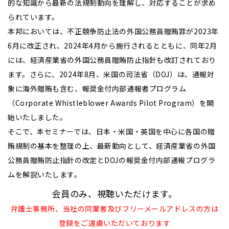
的な知識から最新の法規制動向を理解し、対応することが求め
られています。
本邦においては、不正競争防止法の外国公務員贈賄罪が2023年
6月に改正され、2024年4月から施行されるとともに、同年2月
には、経済産業省の外国公務員贈賄防止指針も改訂されており
ます。さらに、2024年8月、米国の司法省（DOJ）は、通報対
象に海外贈賄も含む、報奨金付内部通報者プログラム
（Corporate Whistleblower Awards Pilot Program）を開
始いたしました。
そこで、本セミナーでは、日本・米国・英国を中心に各国の贈
賄規制の基本を整理の上、最新動向として、経済産業省の外国
公務員贈賄防止指針の改定とDOJの報奨金付内部通報プログラ
ムを解説いたします。
会員のみ、視聴いただけます。
弁護士事務所、当社の同業者及びフリーメールアドレスの方は
登録をご遠慮いただいております