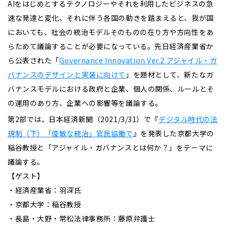
AIをはじめとするテクノロジーやそれを利用したビジネスの急
速な発達と変化、それに伴う各国の動きを踏まえると、我が国
においても、社会の統治モデルそのものの在り方や方向性をあ
らためて議論することが必要になっている。先日経済産業省か
ら公表された「
Governance Innovation Ver.2 アジャイル・ガ
バナンスのデザインと実装に向けて
」を題材として、新たなガ
バナンスモデルにおける政府と企業、個人の関係、ルールとそ
の運用のあり方、企業への影響等を議論する。
第2部では、日本経済新聞（2021/3/31）で『
デジタル時代の法
規制（下）「俊敏な統治」官民協働で
』を発表した京都大学の
稲谷教授と「アジャイル・ガバナンスとは何か？」をテーマに
議論する。
【ゲスト】
・経済産業省：羽深氏
・京都大学：稲谷教授
・長島・大野・常松法律事務所：藤原弁護士