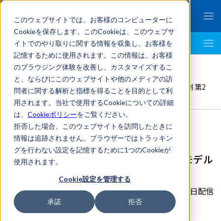
このウェブサイトでは、お客様のコンピューターに
Cookieを保存します。このCookieは、このウェブサ
イトでのやり取りに関する情報を収集し、お客様を
LegalTech AI Top
記憶するために使用されます。この情報は、お客様
FRONTEO Legal Link Portal
>
のブラウジング体験を改善し、カスタマイズするこ
国内法務
,
危機管理
,
長島･大野･常松法律事務所
>
と、ならびにこのウェブサイトや他のメディアの訪
Society5.0における新たなガバナンスモデルと企業の役割 第2
問者に関する解析と指標を得ることを目的として利
部
用されます。当社で使用するCookieについての詳細
は、
Cookieポリシー
をご覧ください。
拒否した場合、このウェブサイトを訪問したときに
情報は追跡されません。ブラウザーではトラッキン
グを行わない設定を記憶するために1つのCookieが
Society5.0における新たなガバナンスモデル
使用されます。
と企業の役割 第2部
Cookie設定を管理する
2021年06月30日配信
承諾
拒否
長島・大野・常松法律事務所