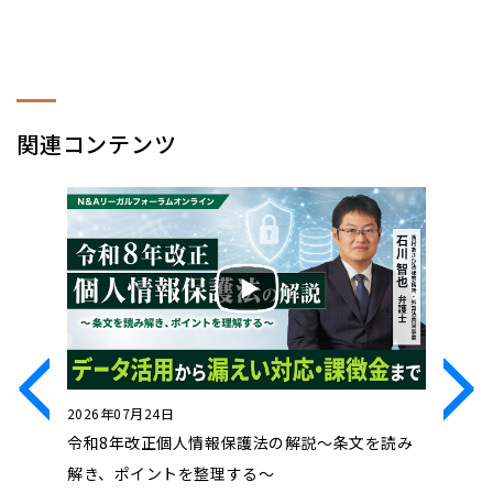
関連コンテンツ
2026年07月24日
2026年0
処法」～
令和8年改正個人情報保護法の解説～条文を読み
近時の動
ル対処法
解き、ポイントを整理する～
コンプラ