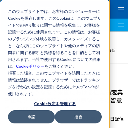
このウェブサイトでは、お客様のコンピューターに
Cookieを保存します。このCookieは、このウェブサ
イトでのやり取りに関する情報を収集し、お客様を
LegalTech AI Top
記憶するために使用されます。この情報は、お客様
FRONTEO Legal Link Portal
>
のブラウジング体験を改善し、カスタマイズするこ
国際法務
,
米国関連
,
Akerman
>
と、ならびにこのウェブサイトや他のメディアの訪
これからどうなる？米国における従業員競業禁止規制 ~最新
問者に関する解析と指標を得ることを目的として利
情報と今後の展望、その留意点~ Part 2
用されます。当社で使用するCookieについての詳細
は、
Cookieポリシー
をご覧ください。
拒否した場合、このウェブサイトを訪問したときに
情報は追跡されません。ブラウザーではトラッキン
グを行わない設定を記憶するために1つのCookieが
これからどうなる？米国における従業員競業
使用されます。
禁止規制 ~最新情報と今後の展望、その留意
Cookie設定を管理する
点~ Part 2
承諾
拒否
2024年11月04日配信