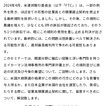
2024年4月、米連邦取引委員会（以下「FTC」）は、一部の例
外を除き、ほぼ全ての形態の従業員との競業避止契約を禁止す
る最終規則を採択いたしました。しかし、その後、この規則に
異議を唱えて、少なくとも3件の訴訟が提起されており、そのう
ち1つの訴訟では、既にこの規則の発効を差し止める判決が出さ
れています。最終的には、この問題は控訴審レベルで解決され
る可能性が高く、連邦最高裁判所で争われる可能性もありま
す。
このセミナーでは、関連分野に幅広い経験と深い専門性を持つ
エイカーマン法律事務所の専門家弁護士が、この規則並びに直
近の状況及び今後の展望について、ご説明いたします。さら
に、米国大統領選の結果がこの規則の行方にどのような影響を
与え得るか、また日本企業が米国の会社を運営したり、買収し
たりする際に、従業員競業避止契約に関して、留意すべき点に
ついて、解説致します。