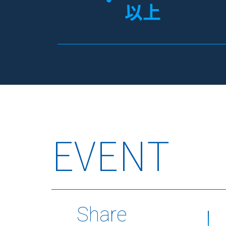
以上
EVENT
Share