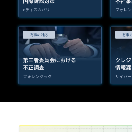
国際訴訟対策
不祥事
eディスカバリ
フォレン
有事の対応
有事
第三者委員会における
クレジ
不正調査
情報漏
フォレンジック
サイバー