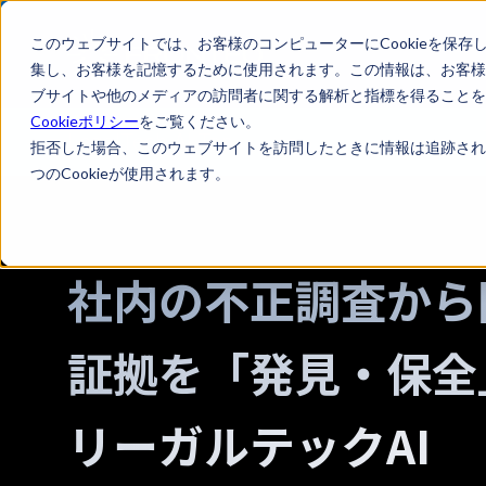
このウェブサイトでは、お客様のコンピューターにCookieを保存
集し、お客様を記憶するために使用されます。この情報は、お客様
ブサイトや他のメディアの訪問者に関する解析と指標を得ることを目
Cookieポリシー
をご覧ください。
LegalTech AI Top
拒否した場合、このウェブサイトを訪問したときに情報は追跡され
つのCookieが使用されます。
社内の不正調査から
証拠を「発見・保全
リーガルテックAI