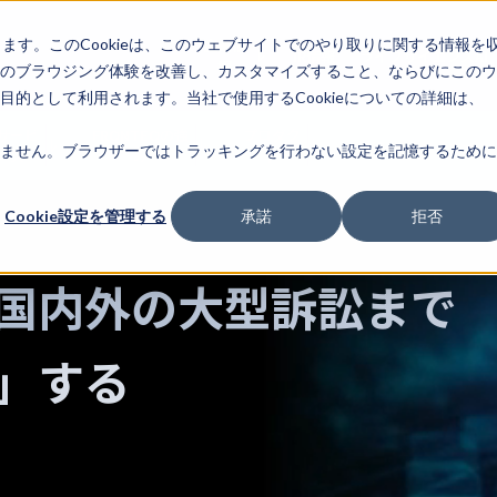
します。このCookieは、このウェブサイトでのやり取りに関する情報を
企業情
IR情報
ライフサイエンスAI
報
のブラウジング体験を改善し、カスタマイズすること、ならびにこのウ
的として利用されます。当社で使用するCookieについての詳細は、
サービ
FRONTEOの強
プロダク
イベント・セミナー
ません。ブラウザーではトラッキングを行わない設定を記憶するために
ス
み
ト
Cookie設定を管理する
承諾
拒否
国内外の大型訴訟まで
」する