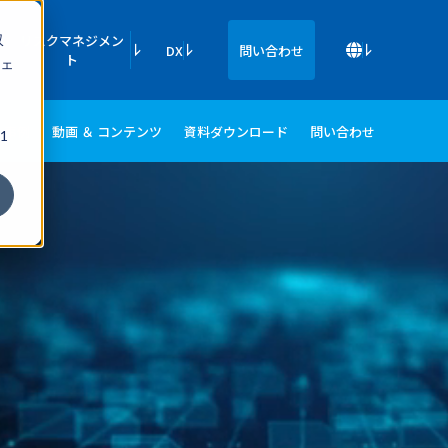
収
リスクマネジメン
DX
問い合わせ
ト
ェ
事例
動画 ＆ コンテンツ
資料ダウンロード
問い合わせ
1