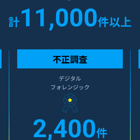
11,000
計
件以上
不正調査
デジタル
フォレンジック
2,400
件