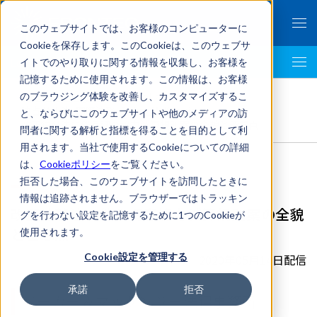
このウェブサイトでは、お客様のコンピューターに
Cookieを保存します。このCookieは、このウェブサ
イトでのやり取りに関する情報を収集し、お客様を
LegalTech AI Top
記憶するために使用されます。この情報は、お客様
FRONTEO Legal Link Portal
>
のブラウジング体験を改善し、カスタマイズするこ
独占禁止法
,
国際法務
,
Baker McKenzie
>
と、ならびにこのウェブサイトや他のメディアの訪
改正独禁法に伴う調査協力減算規則案の全貌と留意点
問者に関する解析と指標を得ることを目的として利
用されます。当社で使用するCookieについての詳細
は、
Cookieポリシー
をご覧ください。
拒否した場合、このウェブサイトを訪問したときに
情報は追跡されません。ブラウザーではトラッキン
改正独禁法に伴う調査協力減算規則案の全貌
グを行わない設定を記憶するために1つのCookieが
と留意点
使用されます。
Cookie設定を管理する
2020年05月14日配信
承諾
拒否
ベーカー＆マッケンジー法律事務所