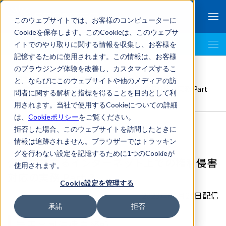
このウェブサイトでは、お客様のコンピューターに
Cookieを保存します。このCookieは、このウェブサ
イトでのやり取りに関する情報を収集し、お客様を
LegalTech AI Top
記憶するために使用されます。この情報は、お客様
FRONTEO Legal Link Portal
>
のブラウジング体験を改善し、カスタマイズするこ
国内法務
,
危機管理
,
岩田合同法律事務所
>
と、ならびにこのウェブサイトや他のメディアの訪
企業に対するインターネット上での権利侵害対応の実務 Part
問者に関する解析と指標を得ることを目的として利
3
用されます。当社で使用するCookieについての詳細
は、
Cookieポリシー
をご覧ください。
拒否した場合、このウェブサイトを訪問したときに
情報は追跡されません。ブラウザーではトラッキン
グを行わない設定を記憶するために1つのCookieが
企業に対するインターネット上での権利侵害
使用されます。
対応の実務 Part 3
Cookie設定を管理する
2023年04月26日配信
承諾
拒否
岩田合同法律事務所