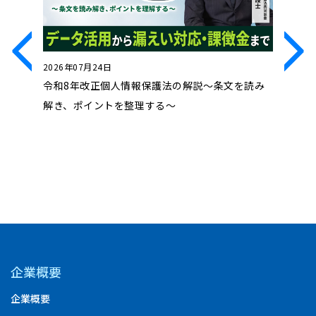
2026年07月24日
2026年0
処法」～
令和8年改正個人情報保護法の解説～条文を読み
近時の動
ル対処法
解き、ポイントを整理する～
コンプラ
企業概要
企業概要