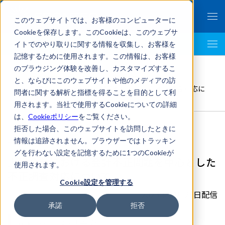
このウェブサイトでは、お客様のコンピューターに
Cookieを保存します。このCookieは、このウェブサ
イトでのやり取りに関する情報を収集し、お客様を
LegalTech AI Top
記憶するために使用されます。この情報は、お客様
FRONTEO Legal Link Portal
>
のブラウジング体験を改善し、カスタマイズするこ
不正調査
,
国内法務
,
光和総合法律事務所
>
と、ならびにこのウェブサイトや他のメディアの訪
上場企業における会計不正問題を中心とした不正調査対応に
問者に関する解析と指標を得ることを目的として利
ついて
用されます。当社で使用するCookieについての詳細
は、
Cookieポリシー
をご覧ください。
拒否した場合、このウェブサイトを訪問したときに
情報は追跡されません。ブラウザーではトラッキン
グを行わない設定を記憶するために1つのCookieが
上場企業における会計不正問題を中心とした
使用されます。
不正調査対応について
Cookie設定を管理する
2025年02月27日配信
承諾
拒否
光和総合法律事務所