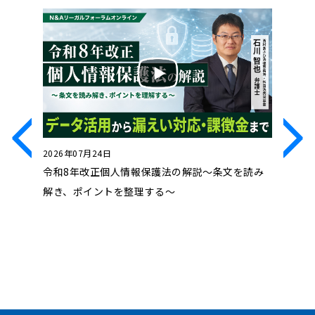
2026年07月24日
2026年0
」連続セ
令和8年改正個人情報保護法の解説～条文を読み
Basics o
通報者保護
解き、ポイントを整理する～
Complet
確保措置
職向け研