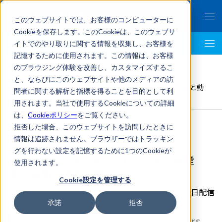
このウェブサイトでは、お客様のコンピューターに
Cookieを保存します。このCookieは、このウェブサ
イトでのやり取りに関する情報を収集し、お客様を
LegalTech AI Top
記憶するために使用されます。この情報は、お客様
FRONTEO Legal Link Portal
>
のブラウジング体験を改善し、カスタマイズするこ
独占禁止法
,
国際法務
,
O’Melveny & Myers LLP
>
と、ならびにこのウェブサイトや他のメディアの訪
【Webinar】米国独占禁止法と知的財産法： 最新の問題と動
問者に関する解析と指標を得ることを目的として利
向 Part 1
用されます。当社で使用するCookieについての詳細
は、
Cookieポリシー
をご覧ください。
拒否した場合、このウェブサイトを訪問したときに
情報は追跡されません。ブラウザーではトラッキン
グを行わない設定を記憶するために1つのCookieが
【Webinar】米国独占禁止法と知的財産
使用されます。
法： 最新の問題と動向 Part 1
Cookie設定を管理する
2023年11月01日配信
承諾
拒否
2023年10月5日(木) O'Melveny & Myers