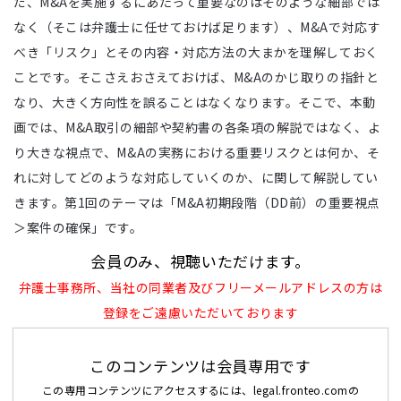
だ、M&Aを実施するにあたって重要なのはそのような細部では
なく（そこは弁護士に任せておけば足ります）、M&Aで対応す
べき「リスク」とその内容・対応方法の大まかを理解しておく
ことです。そこさえおさえておけば、M&Aのかじ取りの指針と
なり、大きく方向性を誤ることはなくなります。そこで、本動
画では、M&A取引の細部や契約書の各条項の解説ではなく、よ
り大きな視点で、M&Aの実務における重要リスクとは何か、そ
れに対してどのような対応していくのか、に関して解説してい
きます。第1回のテーマは「M&A初期段階（DD前）の重要視点
＞案件の確保」です。
会員のみ、視聴いただけます。
弁護士事務所、当社の同業者及びフリーメールアドレスの方は
登録をご遠慮いただいております
このコンテンツは会員専用です
この専用コンテンツにアクセスするには、legal.fronteo.comの