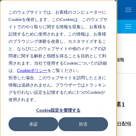
このウェブサイトでは、お客様のコンピューターに
Cookieを保存します。このCookieは、このウェブサ
イトでのやり取りに関する情報を収集し、お客様を
LegalTech AI Top
記憶するために使用されます。この情報は、お客様
FRONTEO Legal Link Portal
>
のブラウジング体験を改善し、カスタマイズするこ
M＆A
,
Skadden Arps Slate Meagher & Flom LLP and
と、ならびにこのウェブサイトや他のメディアの訪
Affiliat
,
国際法務
>
問者に関する解析と指標を得ることを目的として利
M&Aにおいて対処するリスクとは何か 第1回：M&A初期段階
用されます。当社で使用するCookieについての詳細
（DD前）の重要視点
は、
Cookieポリシー
をご覧ください。
拒否した場合、このウェブサイトを訪問したときに
情報は追跡されません。ブラウザーではトラッキン
グを行わない設定を記憶するために1つのCookieが
使用されます。
M&Aにおいて対処するリスクとは何か 第1
Cookie設定を管理する
回：M&A初期段階（DD前）の重要視点
2022年08月12日配信
承諾
拒否