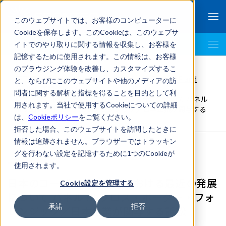
このウェブサイトでは、お客様のコンピューターに
Cookieを保存します。このCookieは、このウェブサ
イトでのやり取りに関する情報を収集し、お客様を
LegalTech AI Top
記憶するために使用されます。この情報は、お客様
FRONTEO Legal Link Portal
>
のブラウジング体験を改善し、カスタマイズするこ
不正調査
,
Skadden Arps Slate Meagher & Flom LLP and
と、ならびにこのウェブサイトや他のメディアの訪
Affiliat
,
国際法務
>
問者に関する解析と指標を得ることを目的として利
日本のコーポレート分野における最近の発展について パネル
用されます。当社で使用するCookieについての詳細
III クロス・ボーダー・フォレンジック／日本企業が関与する
は、
Cookieポリシー
をご覧ください。
訴訟
拒否した場合、このウェブサイトを訪問したときに
情報は追跡されません。ブラウザーではトラッキン
グを行わない設定を記憶するために1つのCookieが
使用されます。
日本のコーポレート分野における最近の発展
Cookie設定を管理する
について パネル III クロス・ボーダー・フォ
承諾
拒否
レンジック／日本企業が関与する訴訟