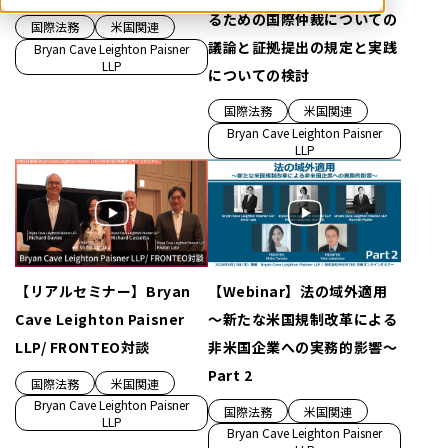
るための国際仲裁についての
国際法務
米国関連
議論と証拠提出の規定と実践
Bryan Cave Leighton Paisner
LLP
についての検討
国際法務
米国関連
Bryan Cave Leighton Paisner
LLP
【リアルセミナー】Bryan
【Webinar】法の域外適用
Cave Leighton Paisner
～新たな米国規制改革による
LLP/ FRONTEO対談
非米国企業への実務的影響～
Part 2
国際法務
米国関連
Bryan Cave Leighton Paisner
国際法務
米国関連
LLP
Bryan Cave Leighton Paisner