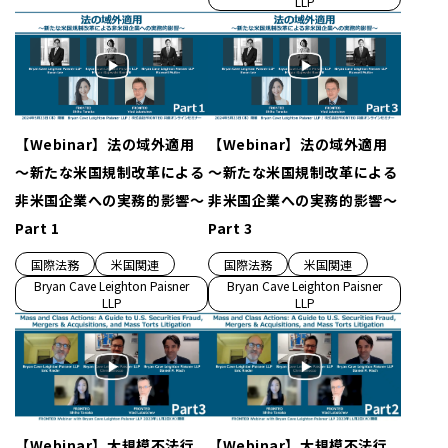
LLP
【Webinar】法の域外適用
【Webinar】法の域外適用
～新たな米国規制改革による
～新たな米国規制改革による
非米国企業への実務的影響～
非米国企業への実務的影響～
Part 1
Part 3
国際法務
米国関連
国際法務
米国関連
Bryan Cave Leighton Paisner
Bryan Cave Leighton Paisner
LLP
LLP
【Webinar】大規模不法行
【Webinar】大規模不法行