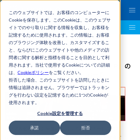
このウェブサイトでは、お客様のコンピューターに
Cookieを保存します。このCookieは、このウェブサ
イトでのやり取りに関する情報を収集し、お客様を
LegalTech AI Top
記憶するために使用されます。この情報は、お客様
のブラウジング体験を改善し、カスタマイズするこ
と、ならびにこのウェブサイトや他のメディアの訪
問者に関する解析と指標を得ることを目的として利
「Bryan Cave Leighton Paisner LLP」の
用されます。当社で使用するCookieについての詳細
は、
Cookieポリシー
をご覧ください。
FRONTEO Legal Link Portal一覧
拒否した場合、このウェブサイトを訪問したときに
情報は追跡されません。ブラウザーではトラッキン
グを行わない設定を記憶するために1つのCookieが
使用されます。
Cookie設定を管理する
承諾
拒否
【リアルセミナー】米国にお
【リアルセミナー】クロス
ける大規模不法行為訴訟
ボーダー/国際紛争を解決す