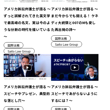
アメリカ訴訟弁護士が語る ～
アメリカ訴訟弁護士が語る ～
ずっと誤解されてきた英文学
まだ今からでも闘える！ ケネ
で最高峰の名文、実は今のよ
ディ大統領と007のMも愛し
うな分断の時代を描いている
た再出発の詩～
～
国際法務
Saito Law Group
国際法務
Saito Law Group
アメリカ訴訟弁護士が語る ～
アメリカ訴訟弁護士が語る ～
スピーチやプレゼン、典型的
スピーチであがらないように
な落とし穴～
するには？～
国際法務
国際法務