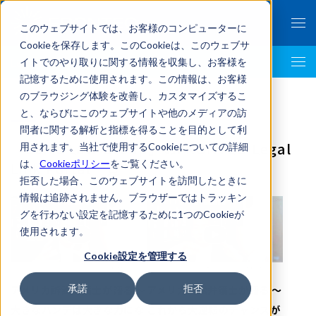
このウェブサイトでは、お客様のコンピューターに
Cookieを保存します。このCookieは、このウェブサ
イトでのやり取りに関する情報を収集し、お客様を
LegalTech AI Top
記憶するために使用されます。この情報は、お客様
のブラウジング体験を改善し、カスタマイズするこ
と、ならびにこのウェブサイトや他のメディアの訪
問者に関する解析と指標を得ることを目的として利
「Saito Law Group」のFRONTEO Legal
用されます。当社で使用するCookieについての詳細
は、
Cookieポリシー
をご覧ください。
Link Portal一覧
拒否した場合、このウェブサイトを訪問したときに
情報は追跡されません。ブラウザーではトラッキン
グを行わない設定を記憶するために1つのCookieが
使用されます。
Cookie設定を管理する
承諾
拒否
アメリカ訴訟弁護士が語る ～
アメリカ訴訟弁護士が語る ～
大きなハンデは大きな力にな
これから大逆転のチャンスが