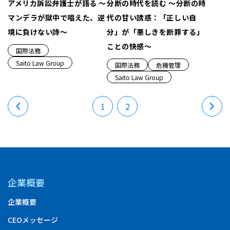
アメリカ訴訟弁護士が語る ～
分断の時代を読む ～分断の時
マンデラが獄中で唱えた、逆
代の甘い誘惑：「正しい自
境に負けない詩～
分」が「悪しきを断罪する」
ことの快感～
国際法務
Saito Law Group
国際法務
危機管理
Saito Law Group
1
2
企業概要
企業概要
CEOメッセージ