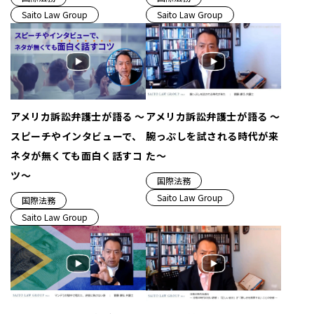
Saito Law Group
Saito Law Group
アメリカ訴訟弁護士が語る ～
アメリカ訴訟弁護士が語る ～
スピーチやインタビューで、
腕っぷしを試される時代が来
ネタが無くても面白く話すコ
た～
ツ～
国際法務
Saito Law Group
国際法務
Saito Law Group