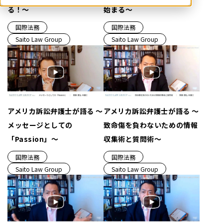
る！～
始まる～
国際法務
国際法務
Saito Law Group
Saito Law Group
アメリカ訴訟弁護士が語る ～
アメリカ訴訟弁護士が語る ～
メッセージとしての
致命傷を負わないための情報
「Passion」～
収集術と質問術～
国際法務
国際法務
Saito Law Group
Saito Law Group