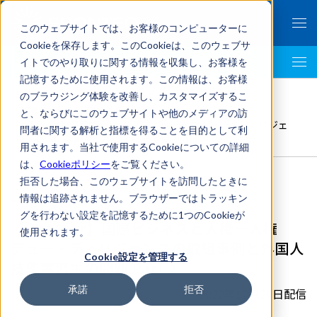
このウェブサイトでは、お客様のコンピューターに
Cookieを保存します。このCookieは、このウェブサ
イトでのやり取りに関する情報を収集し、お客様を
LegalTech AI Top
記憶するために使用されます。この情報は、お客様
FRONTEO Legal Link Portal
>
のブラウジング体験を改善し、カスタマイズするこ
国際法務
,
東京国際法律事務所
,
デューデリジェンス
>
と、ならびにこのウェブサイトや他のメディアの訪
【Webinar】国際ビジネスと人権－人権デュー・ディリジェ
問者に関する解析と指標を得ることを目的として利
ンスの取組事例と外国人技能実習生の問題 Part 2
用されます。当社で使用するCookieについての詳細
は、
Cookieポリシー
をご覧ください。
拒否した場合、このウェブサイトを訪問したときに
情報は追跡されません。ブラウザーではトラッキン
グを行わない設定を記憶するために1つのCookieが
【Webinar】国際ビジネスと人権－人権
使用されます。
デュー・ディリジェンスの取組事例と外国人
Cookie設定を管理する
技能実習生の問題 Part 2
承諾
拒否
2022年12月20日配信