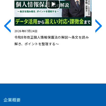
2026年07月24日
2026年0
処法」～
令和8年改正個人情報保護法の解説～条文を読み
近時の動
ル対処法
解き、ポイントを整理する～
コンプラ
企業概要