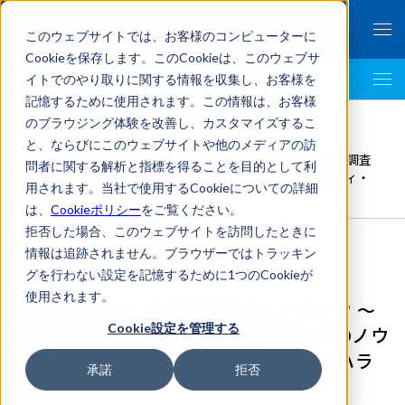
このウェブサイトでは、お客様のコンピューターに
Cookieを保存します。このCookieは、このウェブサ
イトでのやり取りに関する情報を収集し、お客様を
LegalTech AI Top
記憶するために使用されます。この情報は、お客様
FRONTEO Legal Link Portal
>
のブラウジング体験を改善し、カスタマイズするこ
内部通報
,
国内法務
,
宇賀神国際法律事務所
>
と、ならびにこのウェブサイトや他のメディアの訪
ハラスメント・内部通報調査のノウハウ ～具体的事例で調査
問者に関する解析と指標を得ることを目的として利
の流れとヒアリングのノウハウを解説～ ②ケーススタディ・
用されます。当社で使用するCookieについての詳細
パワハラ編
は、
Cookieポリシー
をご覧ください。
拒否した場合、このウェブサイトを訪問したときに
情報は追跡されません。ブラウザーではトラッキン
グを行わない設定を記憶するために1つのCookieが
使用されます。
ハラスメント・内部通報調査のノウハウ ～
Cookie設定を管理する
具体的事例で調査の流れとヒアリングのノウ
ハウを解説～ ②ケーススタディ・パワハラ
承諾
拒否
編