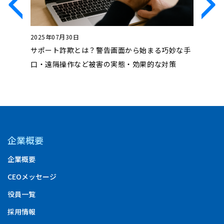
2025年07月30日
2024年1
？具体例
サポート詐欺とは？警告画面から始まる巧妙な手
フォレン
口・遠隔操作など被害の実態・効果的な対策
安、注意
企業概要
企業概要
CEOメッセージ
役員一覧
採用情報