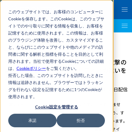
このウェブサイトでは、お客様のコンピューターに
Cookieを保存します。このCookieは、このウェブサ
イトでのやり取りに関する情報を収集し、お客様を
LegalTech AI Top
記憶するために使用されます。この情報は、お客様
のブラウジング体験を改善し、カスタマイズするこ
と、ならびにこのウェブサイトや他のメディアの訪
問者に関する解析と指標を得ることを目的として利
サイバーセキュリティとは？サイバー攻撃の
用されます。当社で使用するCookieについての詳細
は、
Cookieポリシー
をご覧ください。
具体例や対策、情報セキュリティとの違いを
拒否した場合、このウェブサイトを訪問したときに
わかりやすく解説
情報は追跡されません。ブラウザーではトラッキン
2023年11月20日配信
グを行わない設定を記憶するために1つのCookieが
使用されます。
企業のWebサイト、サーバーへの不正な攻撃は後を絶ちませ
Cookie設定を管理する
ん。大企業だけでなく中小企業も攻撃対象となりうるため、す
べての企業でサイバーセキュリティの重要性が高まっています。
承諾
拒否
そうした企業におけるサイバーセキュリティの重要性やサイ