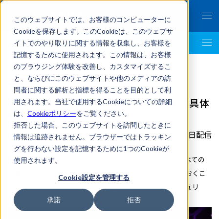
このウェブサイトでは、お客様のコンピューターに
Cookieを保存します。このCookieは、このウェブサ
イトでのやり取りに関する情報を収集し、お客様を
LegalTech AI Top
記憶するために使用されます。この情報は、お客様
のブラウジング体験を改善し、カスタマイズするこ
と、ならびにこのウェブサイトや他のメディアの訪
問者に関する解析と指標を得ることを目的として利
企業によるサイバーセキュリティ対策の具体
用されます。当社で使用するCookieについての詳細
は、
Cookieポリシー
をご覧ください。
例は？被害の影響も解説
拒否した場合、このウェブサイトを訪問したときに
2023年12月06日配信
情報は追跡されません。ブラウザーではトラッキン
グを行わない設定を記憶するために1つのCookieが
不正アクセスやデータ改ざんなどのサイバー犯罪は、すべての
使用されます。
企業が巻き込まれる可能性があり、日頃から対策をしておくこ
Cookie設定を管理する
とが重要です。この記事では、企業によるサイバーセキュリ
ティ対策の具体例や、被害の影響について解説します。
承諾
拒否