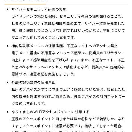
サイバーセキュリティ研修の実施
ガイドラインの策定と徹底、セキュリティ教育の場を設けることで、
社員のセキュリティ意識と知識を高めます。サイバー攻撃が発生した
際、誰に報告してどのような対応すればいいのかなど、初動について
マニュアル化しておくことも重要です。
標的型攻撃メールへの注意喚起、不正なサイトへのアクセス禁止
電子メール経由の不用意なマルウェア感染は、従業員のITリテラシー
向上によって感染可能性を下げられます。また、不正なサイト、不正
と思われるサイトへのアクセスは禁止するなど、従業員への定期的な
意識づけ、注意喚起を実施しましょう。
外部の記憶媒体の使用禁止
私用のデバイスがすでにマルウェアに感染していた場合、接続した社
内の機器も感染する恐れがあるため、外部デバイスの社内ネットワー
ク接続は禁止します。
なりすましのWi-Fiアクセスポイントに注意する
正規のアクセスポイントと同じまたは似た名称などで偽装した、なり
すましアクセスポイントに注意が必要です。接続してしまった場合、