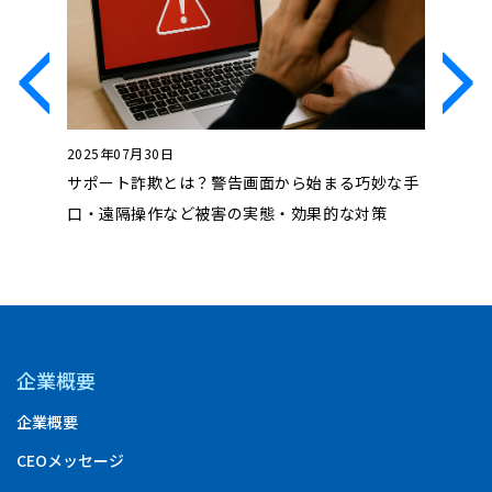
2025年07月30日
2024年1
？具体例
サポート詐欺とは？警告画面から始まる巧妙な手
フォレン
口・遠隔操作など被害の実態・効果的な対策
安、注意
企業概要
企業概要
CEOメッセージ