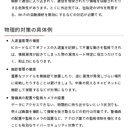
無断で通信に入り込まれて、通信を傍受されたり情報を窃取されたり
する危険性があります。とくに外出先では、社指定のVPNを用意す
る、Wi-Fiの自動接続を無効にするなどの対応が必要です。
物理的対策の具体例
入退室管理の徹底
ICカードなどでオフィスの入退室を記録して不審な動きを監視できれ
ば、情報漏洩が起きてしまった際の漏洩ルート特定に役立つだけでな
く、抑止力にもなります。
施錠管理の徹底
重要なファイルを無施錠で放置したり、逆に漏洩が発覚しづらい場所
に収納したりすることは避けましょう。中身の見えるキャビネットに
施錠して保管するなどが対策になります。
警備員の配置や監視カメラの設置
データにアクセスできない、物理的に持ち出せないという状況でも、
例えば画面を撮影して情報を抜き取るなどの犯行は可能です。警備員
の配置や監視カメラの設置など、アナログ面での監視体制を強化する
ことも有効なサイバーセキュリティ対策です。