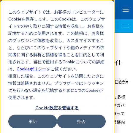
このウェブサイトでは、お客様のコンピューターに
Cookieを保存します。このCookieは、このウェブサ
イトでのやり取りに関する情報を収集し、お客様を
LegalTech AI Top
記憶するために使用されます。この情報は、お客様
のブラウジング体験を改善し、カスタマイズするこ
と、ならびにこのウェブサイトや他のメディアの訪
問者に関する解析と指標を得ることを目的として利
企業法務の業務内容は？法務部の役割や仕
用されます。当社で使用するCookieについての詳細
は、
Cookieポリシー
をご覧ください。
事、必要なスキルを解説
拒否した場合、このウェブサイトを訪問したときに
2023年09月08日配信
情報は追跡されません。ブラウザーではトラッキン
グを行わない設定を記憶するために1つのCookieが
市場環境など企業を取り巻く状況の変化でリーガル面でも多様
使用されます。
で複雑なリスクが生じるようになり、コンプライアンスやガバ
Cookie設定を管理する
ナンスの強化とともに、企業における法務の重要性が高まって
います。この記事では法務部門の役割や必要なスキル、業務内
承諾
拒否
容などについて解説します。