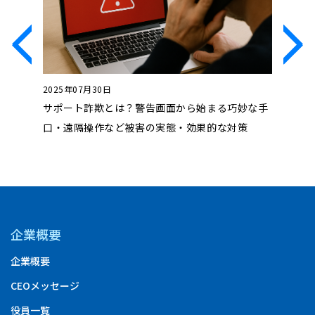
2025年07月30日
2024年1
？具体例
サポート詐欺とは？警告画面から始まる巧妙な手
フォレン
口・遠隔操作など被害の実態・効果的な対策
安、注意
企業概要
企業概要
CEOメッセージ
役員一覧