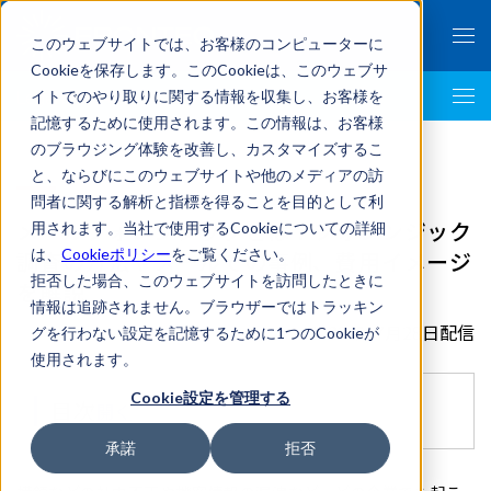
このウェブサイトでは、お客様のコンピューターに
Cookieを保存します。このCookieは、このウェブサ
イトでのやり取りに関する情報を収集し、お客様を
LegalTech AI Top
記憶するために使用されます。この情報は、お客様
のブラウジング体験を改善し、カスタマイズするこ
と、ならびにこのウェブサイトや他のメディアの訪
問者に関する解析と指標を得ることを目的として利
メールフォレンジックとは？フォレンジック
用されます。当社で使用するCookieについての詳細
は、
Cookieポリシー
をご覧ください。
調査の方法やメールでの事例、費用イメージ
拒否した場合、このウェブサイトを訪問したときに
を解説
情報は追跡されません。ブラウザーではトラッキン
2023年07月28日配信
グを行わない設定を記憶するために1つのCookieが
使用されます。
Cookie設定を管理する
目次
開く
承諾
拒否