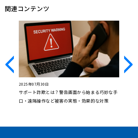
関連コンテンツ
2025年07月30日
2024年1
？具体例
サポート詐欺とは？警告画面から始まる巧妙な手
フォレン
口・遠隔操作など被害の実態・効果的な対策
安、注意