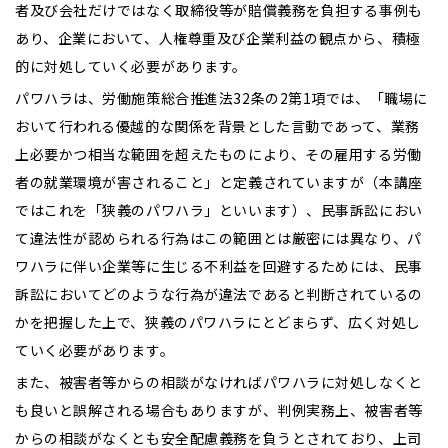
者及び会社だけではなく取締役等が賠償義務を負担する事例も
あり、企業において、人権尊重及び企業利益の観点から、積極
的に対処していく必要があります。
パワハラは、労働施策総合推進法32条の2第1項では、「職場に
おいて行われる優越的な関係を背景とした言動であって、業務
上必要かつ相当な範囲を超えたものにより、その雇用する労働
者の就業環境が害されること」と定義されていますが（本講座
ではこれを「狭義のパワハラ」といいます）、民事訴訟におい
て違法性が認められる行為はこの範囲とは厳密には異なり、パ
ワハラに伴い企業等に生じる不利益を回避するためには、民事
訴訟においてどのような行為が違法であると判断されているの
かを把握した上で、狭義のパワハラにとどまらず、広く対処し
ていく必要があります。
また、被害者等からの相談がなければパワハラに対処しなくと
も良いと誤解される場合もありますが、判例実務上、被害者等
からの相談がなくとも安全配慮義務を負うとされており、上司