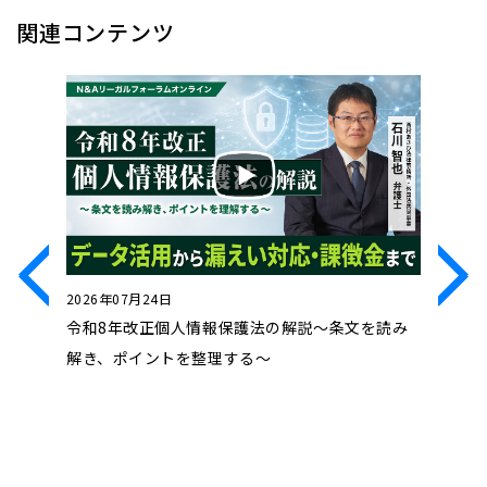
関連コンテンツ
2026年07月24日
2026年0
処法」～
令和8年改正個人情報保護法の解説～条文を読み
近時の動
ル対処法
解き、ポイントを整理する～
コンプラ