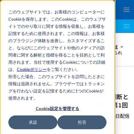
このウェブサイトでは、お客様のコンピューターに
Cookieを保存します。このCookieは、このウェブサ
イトでのやり取りに関する情報を収集し、お客様を
LegalTech AI Top
記憶するために使用されます。この情報は、お客様
FRONTEO Legal Link Portal
>
のブラウジング体験を改善し、カスタマイズするこ
渥美坂井法律事務所・外国法共同事業
,
国内法務
,
危機管理
>
と、ならびにこのウェブサイトや他のメディアの訪
近時の裁判例にみるパワハラ該当性の判断と企業に求められ
問者に関する解析と指標を得ることを目的として利
るパワハラへの対処法 第1回
用されます。当社で使用するCookieについての詳細
は、
Cookieポリシー
をご覧ください。
拒否した場合、このウェブサイトを訪問したときに
情報は追跡されません。ブラウザーではトラッキン
グを行わない設定を記憶するために1つのCookieが
近時の裁判例にみるパワハラ該当性の判断と
使用されます。
企業に求められるパワハラへの対処法 第1回
Cookie設定を管理する
2023年07月12日配信
承諾
拒否
渥美坂井法律事務所・外国法共同事業