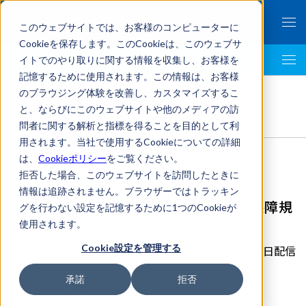
このウェブサイトでは、お客様のコンピューターに
Cookieを保存します。このCookieは、このウェブサ
イトでのやり取りに関する情報を収集し、お客様を
LegalTech AI Top
記憶するために使用されます。この情報は、お客様
FRONTEO Legal Link Portal
>
のブラウジング体験を改善し、カスタマイズするこ
国際法務
,
危機管理
,
シティユーワ法律事務所
>
と、ならびにこのウェブサイトや他のメディアの訪
中国事業において注意すべき経済安全保障規制
問者に関する解析と指標を得ることを目的として利
用されます。当社で使用するCookieについての詳細
は、
Cookieポリシー
をご覧ください。
拒否した場合、このウェブサイトを訪問したときに
情報は追跡されません。ブラウザーではトラッキン
中国事業において注意すべき経済安全保障規
グを行わない設定を記憶するために1つのCookieが
制
使用されます。
Cookie設定を管理する
2025年05月07日配信
承諾
拒否
シティユーワ法律事務所