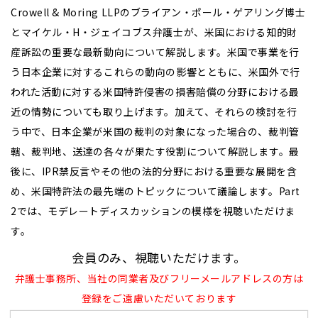
Crowell & Moring LLPのブライアン・ポール・ゲアリング博士
とマイケル・H・ジェイコブス弁護士が、米国における知的財
産訴訟の重要な最新動向について解説します。米国で事業を行
う日本企業に対するこれらの動向の影響とともに、米国外で行
われた活動に対する米国特許侵害の損害賠償の分野における最
近の情勢についても取り上げます。加えて、それらの検討を行
う中で、日本企業が米国の裁判の対象になった場合の、裁判管
轄、裁判地、送達の各々が果たす役割について解説します。最
後に、IPR禁反言やその他の法的分野における重要な展開を含
め、米国特許法の最先端のトピックについて議論します。Part
2では、モデレートディスカッションの模様を視聴いただけま
す。
会員のみ、視聴いただけます。
弁護士事務所、当社の同業者及びフリーメールアドレスの方は
登録をご遠慮いただいております