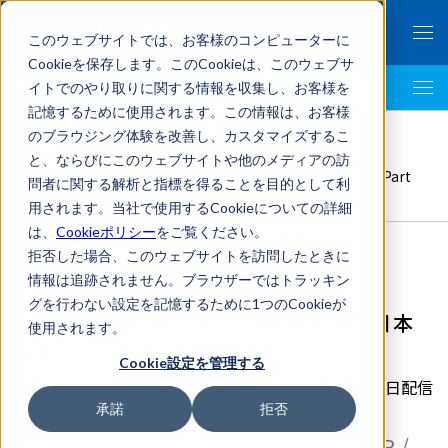
このウェブサイトでは、お客様のコンピューターに
Cookieを保存します。このCookieは、このウェブサ
イトでのやり取りに関する情報を収集し、お客様を
LegalTech AI Top
記憶するために使用されます。この情報は、お客様
FRONTEO Legal Link Portal
>
のブラウジング体験を改善し、カスタマイズするこ
知的財産
,
国際法務
,
Crowell & Moring LLP
>
と、ならびにこのウェブサイトや他のメディアの訪
【Webinar】米国特許法の最新動向と日本企業への影響 Part
問者に関する解析と指標を得ることを目的として利
2 [字幕]
用されます。当社で使用するCookieについての詳細
は、
Cookieポリシー
をご覧ください。
拒否した場合、このウェブサイトを訪問したときに
情報は追跡されません。ブラウザーではトラッキン
グを行わない設定を記憶するために1つのCookieが
【Webinar】米国特許法の最新動向と日本
使用されます。
企業への影響 Part 2 [字幕]
Cookie設定を管理する
2022年07月08日配信
承諾
拒否
2022年5月12日 Crowell & Moring LLP /