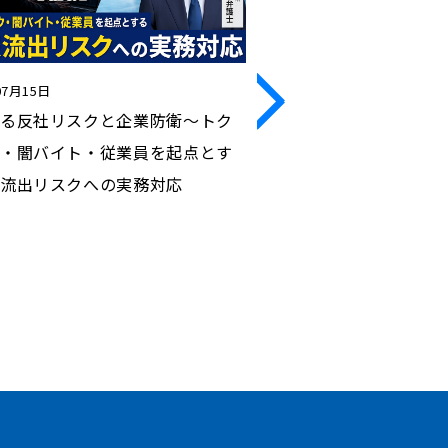
07月15日
2026年06月24日
る反社リスクと企業防衛～トク
「内部通報対応・ハラ
・闇バイト・従業員を起点とす
応」連続セミナー第６回
流出リスクへの実務対応
の改正公益通報者保護
内部通報体制の実効性確
知、フィードバック、
向け研修、規程整備等