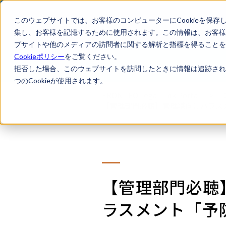
このウェブサイトでは、お客様のコンピューターにCookieを保存
集し、お客様を記憶するために使用されます。この情報は、お客様
ブサイトや他のメディアの訪問者に関する解析と指標を得ることを目
Cookieポリシー
をご覧ください。
LegalTech AI Top
Legal Lin
拒否した場合、このウェブサイトを訪問したときに情報は追跡され
つのCookieが使用されます。
FRONTEO Legal Link Portal
>
【管理部門必聴】​管理職向けハラス
【管理部門必聴
ラスメント「予防