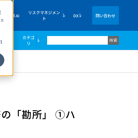
収
リスクマネジメン
イエンスAI
DX
問い合わせ
ト
ェ
カテゴ
ての方へ
検索
1
リ
の「勘所」 ①ハ