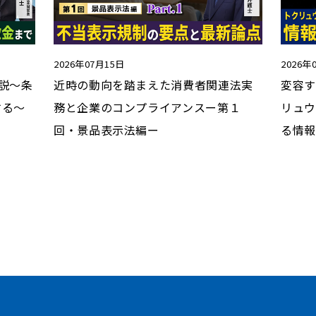
2026年07月15日
2026年
説～条
近時の動向を踏まえた消費者関連法実
変容す
する～
務と企業のコンプライアンスー第１
リュウ
回・景品表示法編ー
る情報