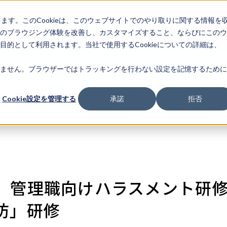
します。このCookieは、このウェブサイトでのやり取りに関する情報を
企業情
IR情報
ライフサ
報
のブラウジング体験を改善し、カスタマイズすること、ならびにこのウ
的として利用されます。当社で使用するCookieについての詳細は、
k Portal
弁護士事務所一覧
FAQ
ログイン
新規会員登録
初め
ません。ブラウザーではトラッキングを行わない設定を記憶するために
コンプライアンス
,
国内法務
,
堂島法律事務所
>
Cookie設定を管理する
承諾
拒否
メント研修の「勘所」 ①ハラスメント「予防」研修​
】​管理職向けハラスメント研修
」研修​