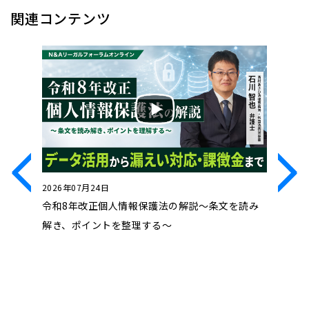
関連コンテンツ
2026年07月24日
2026年0
処法」～
令和8年改正個人情報保護法の解説～条文を読み
近時の動
ル対処法
解き、ポイントを整理する～
コンプラ