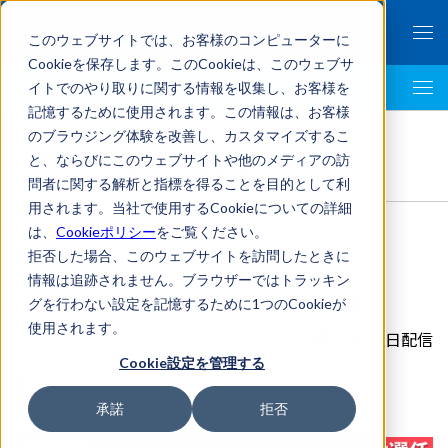
このウェブサイトでは、お客様のコンピューターに
Cookieを保存します。このCookieは、このウェブサ
イトでのやり取りに関する情報を収集し、お客様を
LegalTech AI Top
記憶するために使用されます。この情報は、お客様
FRONTEO Legal Link Portal
>
のブラウジング体験を改善し、カスタマイズするこ
国内法務
,
危機管理
,
長島･大野･常松法律事務所
>
と、ならびにこのウェブサイトや他のメディアの訪
アクティビスト株主からの取締役選任
問者に関する解析と指標を得ることを目的として利
用されます。当社で使用するCookieについての詳細
は、
Cookieポリシー
をご覧ください。
拒否した場合、このウェブサイトを訪問したときに
情報は追跡されません。ブラウザーではトラッキン
アクティビスト株主からの取締役選任
グを行わない設定を記憶するために1つのCookieが
使用されます。
2022年11月23日配信
Cookie設定を管理する
長島・大野・常松法律事務所
承諾
拒否