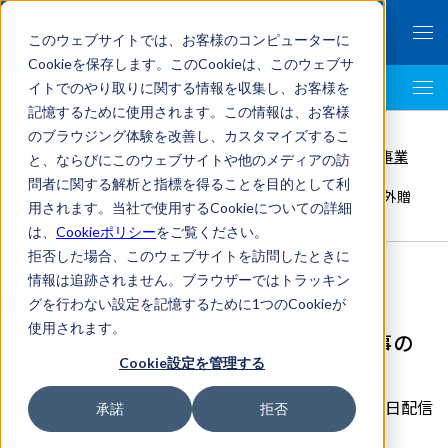
このウェブサイトでは、お客様のコンピューターに
Cookieを保存します。このCookieは、このウェブサ
イトでのやり取りに関する情報を収集し、お客様を
LegalTech AI Top
記憶するために使用されます。この情報は、お客様
FRONTEO Legal Link Portal
>
のブラウジング体験を改善し、カスタマイズするこ
国際法務
,
危機管理
,
森・濱田松本法律事務所外国法共同事業
と、ならびにこのウェブサイトや他のメディアの訪
>
問者に関する解析と指標を得ることを目的として利
【Webinar】海外子会社における不祥事の初動対応 ～海外贈
用されます。当社で使用するCookieについての詳細
賄を中心に～ Part 1
は、
Cookieポリシー
をご覧ください。
拒否した場合、このウェブサイトを訪問したときに
情報は追跡されません。ブラウザーではトラッキン
グを行わない設定を記憶するために1つのCookieが
使用されます。
【Webinar】海外子会社における不祥事の
Cookie設定を管理する
初動対応 ～海外贈賄を中心に～ Part 1
2023年10月04日配信
承諾
拒否