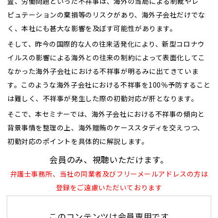
査、労働問題といった不祥事は、海外の当局による制裁やレ
ピュテーションの棄損等のリスクがあり、海外子会社だけでな
く、本社にも甚大な影響を及ぼす可能性があります。
そして、昨今の国際的な人の往来活発化により、新型コロナウ
イルスの影響による海外との往来の制約によって表面化してこ
なかった海外子会社における不祥事が明るみに出てきていま
す。このような海外子会社における不祥事を100％予防すること
は難しく、不祥事が発生した際の初動対応が肝となります。
そこで、本セミナーでは、海外子会社における不祥事の傾向と
背景事情を整理の上、海外贈賄のケーススタディを交えつつ、
初動対応のポイントを具体的に解説します。
会員のみ、視聴いただけます。
弁護士事務所、当社の同業者及びフリーメールアドレスの方は
登録をご遠慮いただいております
このコンテンツは会員専用です