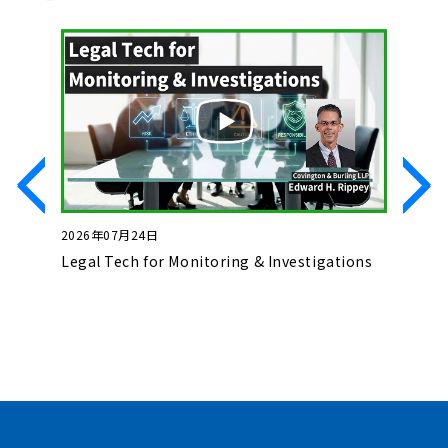
2026年07月24日
2026年0
」とコン
Legal Tech for Monitoring & Investigations
Basics o
Complet