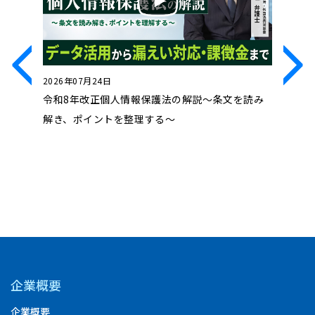
2026年07月24日
2026年0
処法」～
令和8年改正個人情報保護法の解説～条文を読み
近時の動
ル対処法
解き、ポイントを整理する～
コンプラ
企業概要
企業概要