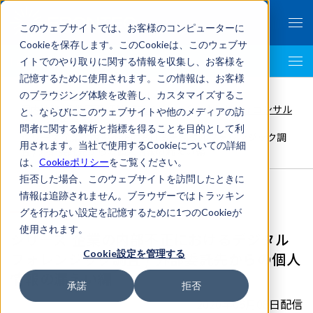
このウェブサイトでは、お客様のコンピューターに
Cookieを保存します。このCookieは、このウェブサ
イトでのやり取りに関する情報を収集し、お客様を
LegalTech AI Top
記憶するために使用されます。この情報は、お客様
FRONTEO Legal Link Portal
>
のブラウジング体験を改善し、カスタマイズするこ
国内法務
,
危機管理
,
TMIプライバシー＆セキュリティコンサル
と、ならびにこのウェブサイトや他のメディアの訪
ティング株式会社
>
問者に関する解析と指標を得ることを目的として利
シリーズ 企業の内部不正におけるデジタルフォレンジック調
用されます。当社で使用するCookieについての詳細
査 / 外部委託先からの個人情報の漏えい編
は、
Cookieポリシー
をご覧ください。
拒否した場合、このウェブサイトを訪問したときに
情報は追跡されません。ブラウザーではトラッキン
グを行わない設定を記憶するために1つのCookieが
使用されます。
シリーズ 企業の内部不正におけるデジタル
Cookie設定を管理する
フォレンジック調査 / 外部委託先からの個人
情報の漏えい編
承諾
拒否
2020年06月08日配信