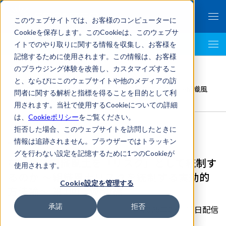
このウェブサイトでは、お客様のコンピューターに
Cookieを保存します。このCookieは、このウェブサ
イトでのやり取りに関する情報を収集し、お客様を
LegalTech AI Top
記憶するために使用されます。この情報は、お客様
FRONTEO Legal Link Portal
>
のブラウジング体験を改善し、カスタマイズするこ
内部統制・ガバナンス
,
エキスパート解説
>
と、ならびにこのウェブサイトや他のメディアの訪
なぜ今、組織風土を「リスク」として統制するのか ～組織風
問者に関する解析と指標を得ることを目的として利
土リスクを統制する実効的方法論～ 第1回：Why編
用されます。当社で使用するCookieについての詳細
は、
Cookieポリシー
をご覧ください。
拒否した場合、このウェブサイトを訪問したときに
情報は追跡されません。ブラウザーではトラッキン
グを行わない設定を記憶するために1つのCookieが
なぜ今、組織風土を「リスク」として統制す
使用されます。
るのか ～組織風土リスクを統制する実効的
Cookie設定を管理する
方法論～ 第1回：Why編
承諾
拒否
2026年05月11日配信