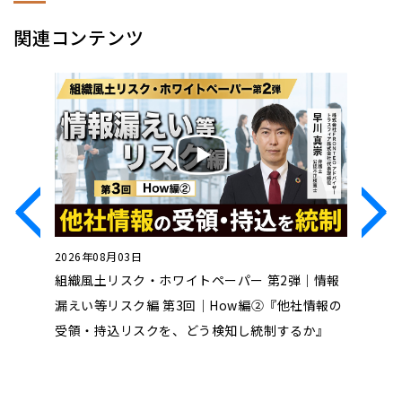
関連コンテンツ
2026年08月03日
2026年0
～特定す
組織風土リスク・ホワイトペーパー 第2弾｜情報
組織風土
結び付け
漏えい等リスク編 第3回｜How編②『他社情報の
漏えい等
受領・持込リスクを、どう検知し統制するか』
えいリス