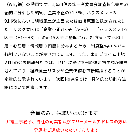
（Why編）の動画です。1,634件の第三者委員会調査報告書を帰
納的に分析した結果、企業不正の71.3%、ハラスメントの
91.6%において組織風土が主因または直接原因と認定されまし
た。リスク要因は「企業不正7因子（A〜G）」「ハラスメント8
因子（H1〜H8）」の計15因子に整理され、制度層・文化風土
層・心理層・情報層の四層に分布するため、制度整備のみでは
統制できないことが示されています。また、東証プライム上場
21社の公表情報分析では、1社平均857億円の想定損失額が試算
されており、組織風土リスクが企業価値を直接毀損することが
定量的に示されています。次回How編では、具体的な統制方法
論について解説します。
会員のみ、視聴いただけます。
弁護士事務所、当社の同業者及びフリーメールアドレスの方は
登録をご遠慮いただいております