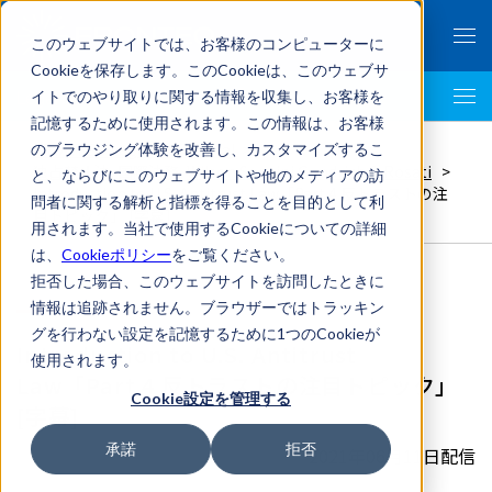
このウェブサイトでは、お客様のコンピューターに
Cookieを保存します。このCookieは、このウェブサ
イトでのやり取りに関する情報を収集し、お客様を
LegalTech AI Top
記憶するために使用されます。この情報は、お客様
FRONTEO Legal Link Portal
>
のブラウジング体験を改善し、カスタマイズするこ
独占禁止法
,
国際法務
,
Wilson Sonsini Goodrich & Rosati
>
と、ならびにこのウェブサイトや他のメディアの訪
Introduction to U.S. Antitrust Law「Part 4 反トラストの注
問者に関する解析と指標を得ることを目的として利
目トピック」 [字幕]
用されます。当社で使用するCookieについての詳細
は、
Cookieポリシー
をご覧ください。
拒否した場合、このウェブサイトを訪問したときに
情報は追跡されません。ブラウザーではトラッキン
グを行わない設定を記憶するために1つのCookieが
Introduction to U.S. Antitrust
使用されます。
Law「Part 4 反トラストの注目トピック」
Cookie設定を管理する
[字幕]
承諾
拒否
2021年06月11日配信