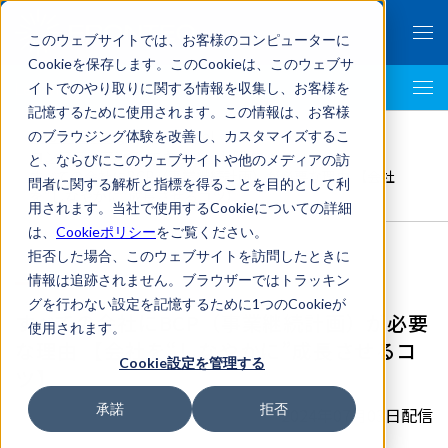
このウェブサイトでは、お客様のコンピューターに
Cookieを保存します。このCookieは、このウェブサ
イトでのやり取りに関する情報を収集し、お客様を
LegalTech AI Top
記憶するために使用されます。この情報は、お客様
FRONTEO Legal Link Portal
>
のブラウジング体験を改善し、カスタマイズするこ
コンプライアンス
,
エキスパート解説
>
と、ならびにこのウェブサイトや他のメディアの訪
すべての会社にBCP（事業継続計画）が必要な理由 【会社
問者に関する解析と指標を得ることを目的として利
を“しなやかに”成長させるコツ】
用されます。当社で使用するCookieについての詳細
は、
Cookieポリシー
をご覧ください。
拒否した場合、このウェブサイトを訪問したときに
情報は追跡されません。ブラウザーではトラッキン
グを行わない設定を記憶するために1つのCookieが
すべての会社にBCP（事業継続計画）が必要
使用されます。
な理由 【会社を“しなやかに”成長させるコ
Cookie設定を管理する
ツ】
承諾
拒否
2024年07月03日配信