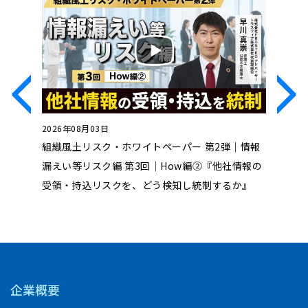
2026年08月03日
2026年0
制するの
組織風土リスク・ホワイトペーパー 第2弾｜情報
組織風土
方法論～
漏えい等リスク編 第3回｜How編②『他社情報の
漏えい等
受領・持込リスクを、どう検知し統制するか』
えいリス
企業概要