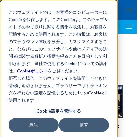
このウェブサイトでは、お客様のコンピューターに
Cookieを保存します。このCookieは、このウェブサ
イトでのやり取りに関する情報を収集し、お客様を
LegalTech AI Top
記憶するために使用されます。この情報は、お客様
のブラウジング体験を改善し、カスタマイズするこ
と、ならびにこのウェブサイトや他のメディアの訪
問者に関する解析と指標を得ることを目的として利
「サイバーセキュリティ」のFRONTEO
用されます。当社で使用するCookieについての詳細
は、
Cookieポリシー
をご覧ください。
Legal Link Portal一覧
拒否した場合、このウェブサイトを訪問したときに
情報は追跡されません。ブラウザーではトラッキン
グを行わない設定を記憶するために1つのCookieが
使用されます。
Cookie設定を管理する
承諾
拒否
全社で取り組むサイバーセ
日欧英米におけるIoT製品セ
キュリティ ー平時の準備と有
キュリティ関連規制