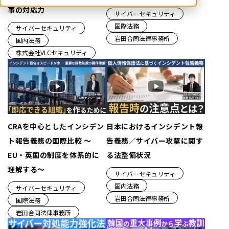
事の対応力
サイバーセキュリティ
国際法務
サイバーセキュリティ
岩田合同法律事務所
国内法務
株式会社VLCセキュリティ
CRAを中心としたインシデン
日本におけるインシデント報
ト報告義務の国際比較 ～
告義務／サイバー攻撃に関す
EU・英国の制度を体系的に
る法整備状況
理解する～
サイバーセキュリティ
国内法務
サイバーセキュリティ
岩田合同法律事務所
国際法務
岩田合同法律事務所