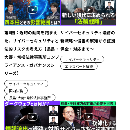
第8回：近時の動向を踏まえ
サイバーセキュリティ法務の
た、サイバーセキュリティと
新戦略〜侵害の察知から証拠
法的リスクの考え方【長島・
保全・対応まで〜
大野・常松法律事務所コンプ
サイバーセキュリティ
ライアンス・ガバナンスシ
エキスパート解説
リーズ】
サイバーセキュリティ
国内法務
長島･大野･常松法律事務所