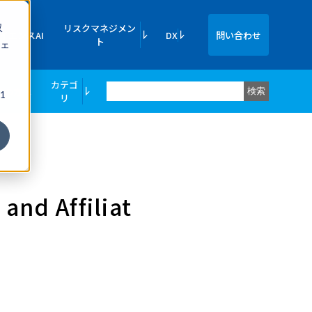
収
リスクマネジメン
イエンスAI
DX
問い合わせ
ト
ェ
カテゴ
ての方へ
検索
1
リ
nd Affiliat