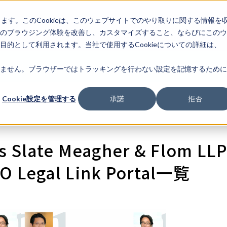
します。このCookieは、このウェブサイトでのやり取りに関する情報を
企業情
IR情報
ライフサ
報
のブラウジング体験を改善し、カスタマイズすること、ならびにこのウ
的として利用されます。当社で使用するCookieについての詳細は、
k Portal
弁護士事務所一覧
FAQ
ログイン
新規会員登録
初め
ません。ブラウザーではトラッキングを行わない設定を記憶するために
Cookie設定を管理する
承諾
拒否
Slate Meagher & Flom LLP a
 Legal Link Portal一覧