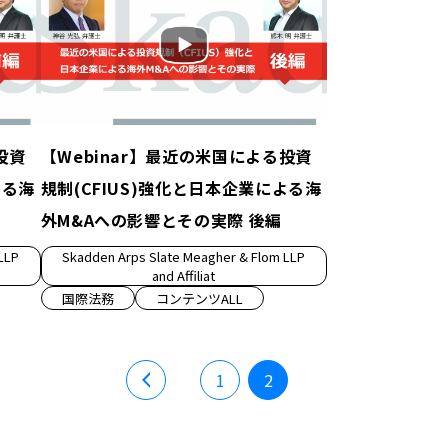
投資
【Webinar】最近の米国による投資
よる海
規制(CFIUS)強化と日本企業による海
外M&Aへの影響とその実際 後編
LLP
Skadden Arps Slate Meagher & Flom LLP
and Affiliat
国際法務
コンテンツALL
1
2