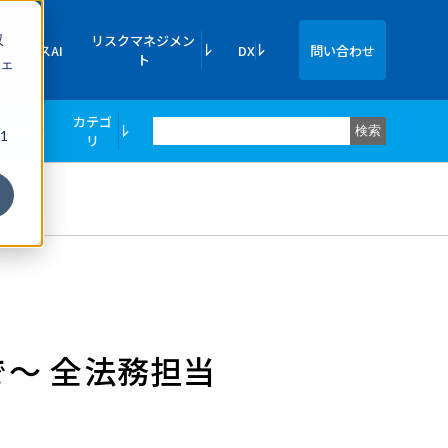
収
リスクマネジメン
イエンスAI
DX
問い合わせ
ト
ェ
カテゴ
ての方へ
検索
1
リ
で～ 全法務担当