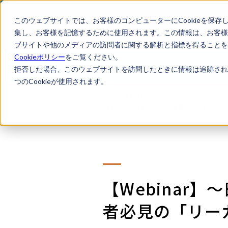
このウェブサイトでは、お客様のコンピューターにCookieを保存
集し、お客様を記憶するために使用されます。この情報は、お客様
ブサイトや他のメディアの訪問者に関する解析と指標を得ることを目
Cookieポリシー
をご覧ください。
LegalTech AI Top
Legal Lin
拒否した場合、このウェブサイトを訪問したときに情報は追跡され
つのCookieが使用されます。
FRONTEO Legal Link Portal
>
【Webinar】～日常業務からトラブ
【Webinar
者必見の「リーガル