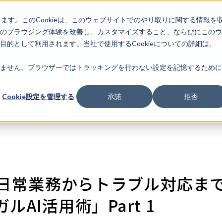
します。このCookieは、このウェブサイトでのやり取りに関する情報を
企業情
IR情報
ライフサ
報
のブラウジング体験を改善し、カスタマイズすること、ならびにこのウ
的として利用されます。当社で使用するCookieについての詳細は、
k Portal
弁護士事務所一覧
FAQ
ログイン
新規会員登録
初め
ません。ブラウザーではトラッキングを行わない設定を記憶するために
FRONTEO
,
株式会社LegalOn Technologies
>
Cookie設定を管理する
承諾
拒否
ル対応まで～ 全法務担当者必見の「リーガルAI活用術」Part 1
】～日常業務からトラブル対応ま
AI活用術」Part 1