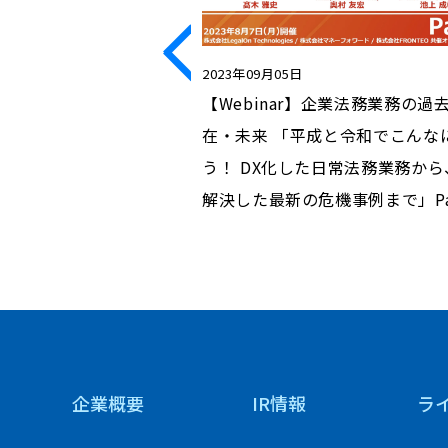
2023年09月05日
FRONTEO 有事対応セミ
【Webinar】企業法務業務の過
、米国訴訟等の有事対
在・未来 「平成と令和でこんな
る企業担当者の注意ポ
う！ DX化した日常法務業務から
解決した最新の危機事例まで」Par
企業概要
IR情報
ラ