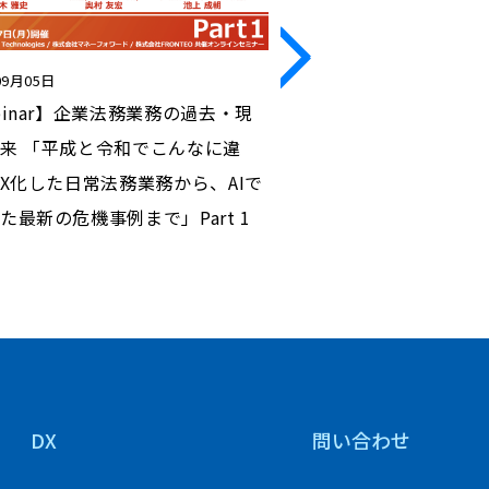
09月05日
2023年05月16日
binar】企業法務業務の過去・現
【Webinar】～日常
来 「平成と令和でこんなに違
対応まで～ 全法務担当
DX化した日常法務業務から、AIで
ガルAI活用術」Part 2
た最新の危機事例まで」Part 1
DX
問い合わせ