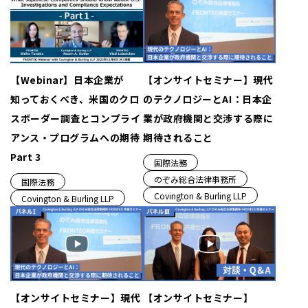
【Webinar】日本企業が
【オンサイトセミナー】現代
知っておくべき、米国のクロ
のテクノロジーとAI：日本企
スボーダー調査とコンプライ
業が政府機関と交渉する際に
アンス・プログラムへの期待
期待されること
Part 3
国際法務
のぞみ総合法律事務所
国際法務
Covington & Burling LLP
Covington & Burling LLP
【オンサイトセミナー】現代
【オンサイトセミナー】