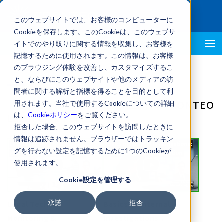
このウェブサイトでは、お客様のコンピューターに
Cookieを保存します。このCookieは、このウェブサ
イトでのやり取りに関する情報を収集し、お客様を
LegalTech AI Top
記憶するために使用されます。この情報は、お客様
のブラウジング体験を改善し、カスタマイズするこ
と、ならびにこのウェブサイトや他のメディアの訪
問者に関する解析と指標を得ることを目的として利
「Covington & Burling LLP」のFRONTEO
用されます。当社で使用するCookieについての詳細
は、
Cookieポリシー
をご覧ください。
Legal Link Portal一覧
拒否した場合、このウェブサイトを訪問したときに
情報は追跡されません。ブラウザーではトラッキン
グを行わない設定を記憶するために1つのCookieが
使用されます。
Cookie設定を管理する
承諾
拒否
Legal Tech for
Basics of Internal
Monitoring &
Investigations：