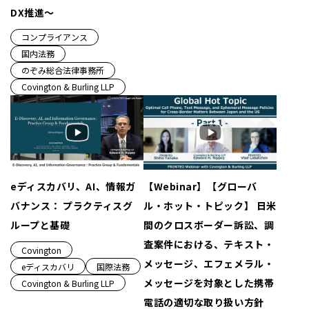
DX推進〜
コンプライアンス
国内法務
のぞみ総合法律事務所
Covington & Burling LLP
eディスカバリ、AI、情報ガ
【Webinar】【グローバ
バナンス： プラクティスグ
ル・ホット・トピック】 日米
ループと基礎
間のクロスボーダー訴訟、調
査案件における、テキスト・
Covington
メッセージ、エフェメラル・
eディスカバリ
国際法務
メッセージを対象とした携帯
Covington & Burling LLP
電話の適切な取り扱い方針