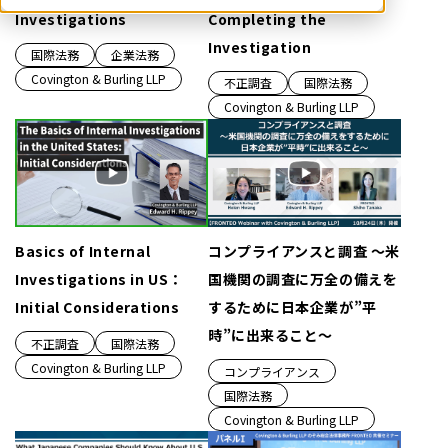
Investigations
Completing the
Investigation
国際法務
企業法務
Covington & Burling LLP
不正調査
国際法務
Covington & Burling LLP
Basics of Internal
コンプライアンスと調査 ～米
Investigations in US：
国機関の調査に万全の備えを
Initial Considerations
するために日本企業が”平
時”に出来ること～
不正調査
国際法務
Covington & Burling LLP
コンプライアンス
国際法務
Covington & Burling LLP