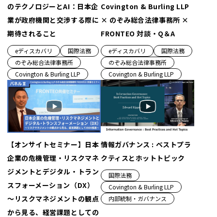
のテクノロジーとAI：日本企
Covington & Burling LLP
業が政府機関と交渉する際に
× のぞみ総合法律事務所 ×
期待されること
FRONTEO 対談・Q＆A
eディスカバリ
国際法務
eディスカバリ
国際法務
のぞみ総合法律事務所
のぞみ総合法律事務所
Covington & Burling LLP
Covington & Burling LLP
【オンサイトセミナー】日本
情報ガバナンス : ベストプラ
企業の危機管理・リスクマネ
クティスとホットトピック
ジメントとデジタル・トラン
国際法務
スフォーメーション（DX）
Covington & Burling LLP
〜リスクマネジメントの観点
内部統制・ガバナンス
から見る、経営課題としての