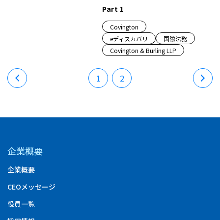
Part 1
Covington
eディスカバリ
国際法務
Covington & Burling LLP
1
2
企業概要
企業概要
CEOメッセージ
役員一覧