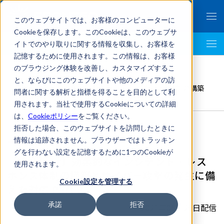
このウェブサイトでは、お客様のコンピューターに
Cookieを保存します。このCookieは、このウェブサ
イトでのやり取りに関する情報を収集し、お客様を
LegalTech AI Top
記憶するために使用されます。この情報は、お客様
FRONTEO Legal Link Portal
>
のブラウジング体験を改善し、カスタマイズするこ
不正調査
,
AIG損害保険株式会社
>
と、ならびにこのウェブサイトや他のメディアの訪
【Webinar】効果的なインシデント・レスポンス体制の構築
問者に関する解析と指標を得ることを目的として利
とサイバー攻撃の発生に備えた対応 Part 2
用されます。当社で使用するCookieについての詳細
は、
Cookieポリシー
をご覧ください。
拒否した場合、このウェブサイトを訪問したときに
情報は追跡されません。ブラウザーではトラッキン
グを行わない設定を記憶するために1つのCookieが
【Webinar】効果的なインシデント・レス
使用されます。
ポンス体制の構築とサイバー攻撃の発生に備
Cookie設定を管理する
えた対応 Part 2
承諾
拒否
2021年06月29日配信