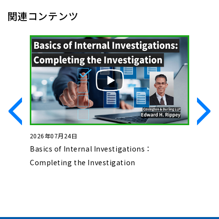
関連コンテンツ
2026年07月24日
2026年0
した不正
Basics of Internal Investigations：
Basics o
Completing the Investigation
Initial 