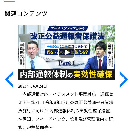
関連コンテンツ
2026年06月24日
2026年0
制するの
「内部通報対応・ハラスメント事案対応」連続セ
「内部通
方法論～
ミナー第６回 令和8年12月の改正公益通報者保護
ミナー第
法施行に向けた 内部通報体制の実効性確保措置
取引先ハ
～周知、フィードバック、役員及び管理職向け研
改正労働
修、規程整備等～
響～