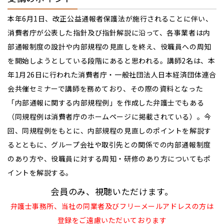
本年6月1日、改正公益通報者保護法が施行されることに伴い、
消費者庁が公表した指針及び指針解説に沿って、各事業者は内
部通報制度の設計や内部規程の見直しを終え、役職員への周知
を開始しようとしている段階にあると思われる。講師2名は、本
年1月26日に行われた消費者庁・一般社団法人日本経済団体連合
会共催セミナーで講師を務めており、その際の資料となった
「内部通報に関する内部規程例」を作成した弁護士でもある
（同規程例は消費者庁のホームページに掲載されている）。今
回、同規程例をもとに、内部規程の見直しのポイントを解説す
るとともに、グループ会社や取引先との関係での内部通報制度
のあり方や、役職員に対する周知・研修のあり方についてもポ
イントを解説する。
会員のみ、視聴いただけます。
弁護士事務所、当社の同業者及びフリーメールアドレスの方は
登録をご遠慮いただいております