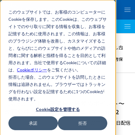
このウェブサイトでは、お客様のコンピューターに
Cookieを保存します。このCookieは、このウェブサ
イトでのやり取りに関する情報を収集し、お客様を
LegalTech AI Top
記憶するために使用されます。この情報は、お客様
FRONTEO Legal Link Portal
>
のブラウジング体験を改善し、カスタマイズするこ
のぞみ総合法律事務所
,
弁護士法人ほくと総合法律事務所
,
内
と、ならびにこのウェブサイトや他のメディアの訪
部統制・ガバナンス
>
問者に関する解析と指標を得ることを目的として利
【Webinar】内部規程と研修のポイント～改正公益通報者保
用されます。当社で使用するCookieについての詳細
護法を踏まえて Part 2
は、
Cookieポリシー
をご覧ください。
拒否した場合、このウェブサイトを訪問したときに
情報は追跡されません。ブラウザーではトラッキン
グを行わない設定を記憶するために1つのCookieが
使用されます。
【Webinar】内部規程と研修のポイント～
Cookie設定を管理する
改正公益通報者保護法を踏まえて Part 2
2022年06月27日配信
承諾
拒否