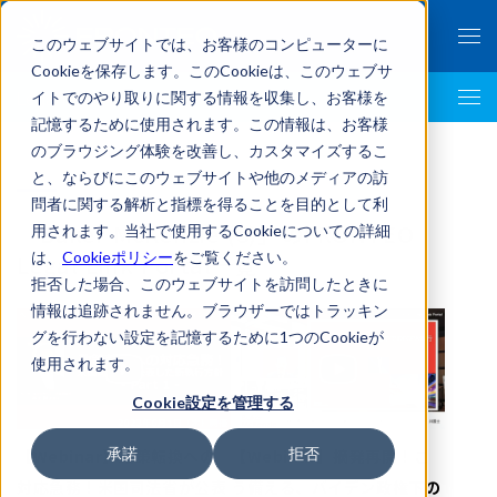
このウェブサイトでは、お客様のコンピューターに
Cookieを保存します。このCookieは、このウェブサ
イトでのやり取りに関する情報を収集し、お客様を
LegalTech AI Top
記憶するために使用されます。この情報は、お客様
のブラウジング体験を改善し、カスタマイズするこ
と、ならびにこのウェブサイトや他のメディアの訪
問者に関する解析と指標を得ることを目的として利
「Baker McKenzie (3)」のFRONTEO
用されます。当社で使用するCookieについての詳細
は、
Cookieポリシー
をご覧ください。
Legal Link Portal一覧
拒否した場合、このウェブサイトを訪問したときに
情報は追跡されません。ブラウザーではトラッキン
グを行わない設定を記憶するために1つのCookieが
使用されます。
Cookie設定を管理する
承諾
拒否
【Webinar】政策転換への
【Webinar】摘発再開！こ
対応急務！米国司法省が公表
う備える、バイデン政権下の