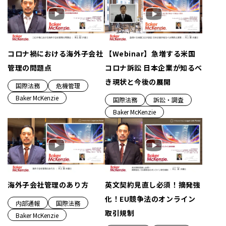
コロナ禍における海外子会社
【Webinar】急増する米国
管理の問題点
コロナ訴訟 日本企業が知るべ
き現状と今後の展開
国際法務
危機管理
Baker McKenzie
国際法務
訴訟・調査
Baker McKenzie
海外子会社管理のあり方
英文契約見直し必須！摘発強
化！EU競争法のオンライン
内部通報
国際法務
取引規制
Baker McKenzie