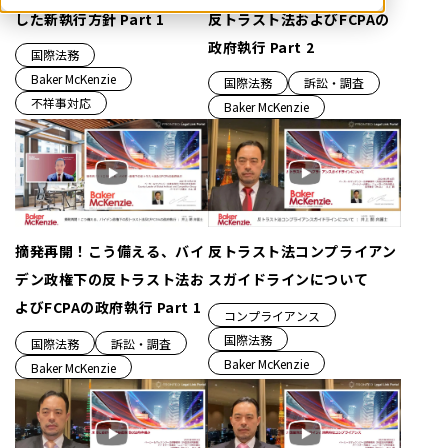
した新執行方針 Part 1
反トラスト法およびFCPAの
政府執行 Part 2
国際法務
Baker McKenzie
国際法務
訴訟・調査
不祥事対応
Baker McKenzie
摘発再開！こう備える、バイ
反トラスト法コンプライアン
デン政権下の反トラスト法お
スガイドラインについて
よびFCPAの政府執行 Part 1
コンプライアンス
国際法務
国際法務
訴訟・調査
Baker McKenzie
Baker McKenzie