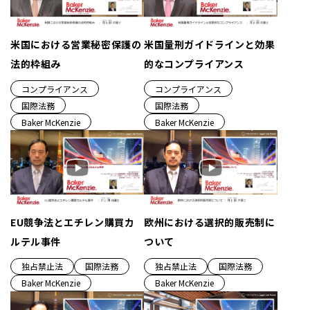
米国における営業秘密保護の
米国量刑ガイドラインと効果
法的枠組み
的なコンプライアンス
コンプライアンス
コンプライアンス
国際法務
国際法務
Baker McKenzie
Baker McKenzie
EU競争法とエチレン購買カ
欧州における選択的販売制に
ルテル事件
ついて
独占禁止法
国際法務
独占禁止法
国際法務
Baker McKenzie
Baker McKenzie