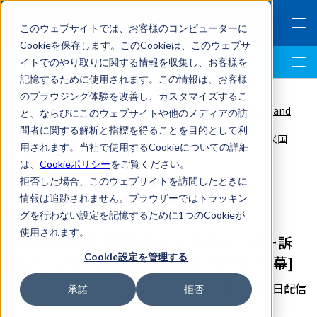
このウェブサイトでは、お客様のコンピューターに
Cookieを保存します。このCookieは、このウェブサ
イトでのやり取りに関する情報を収集し、お客様を
LegalTech AI Top
記憶するために使用されます。この情報は、お客様
FRONTEO Legal Link Portal
>
のブラウジング体験を改善し、カスタマイズするこ
eディスカバリ
,
国際法務
,
Wilmer Cutler Pickering Hale and
と、ならびにこのウェブサイトや他のメディアの訪
Dorr LLP
>
問者に関する解析と指標を得ることを目的として利
【Webinar】国際訴訟とクロスボーダー訴訟について - 米国
用されます。当社で使用するCookieについての詳細
視点の解説 Part 1 [字幕]
は、
Cookieポリシー
をご覧ください。
拒否した場合、このウェブサイトを訪問したときに
情報は追跡されません。ブラウザーではトラッキン
グを行わない設定を記憶するために1つのCookieが
使用されます。
【Webinar】国際訴訟とクロスボーダー訴
Cookie設定を管理する
訟について - 米国視点の解説 Part 1 [字幕]
2022年04月01日配信
承諾
拒否