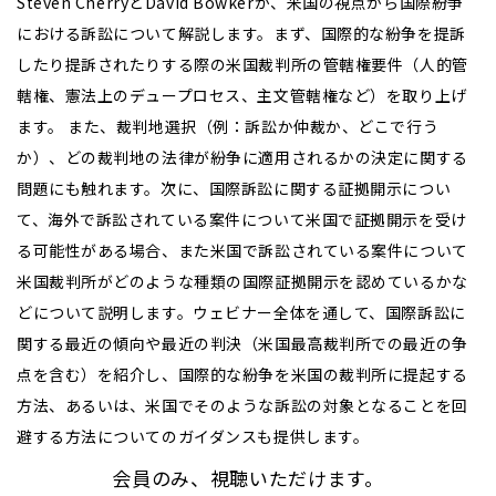
Steven CherryとDavid Bowkerが、米国の視点から国際紛争
における訴訟について解説します。まず、国際的な紛争を提訴
したり提訴されたりする際の米国裁判所の管轄権要件（人的管
轄権、憲法上のデュープロセス、主文管轄権など）を取り上げ
ます。 また、裁判地選択（例：訴訟か仲裁か、どこで行う
か）、どの裁判地の法律が紛争に適用されるかの決定に関する
問題にも触れます。次に、国際訴訟に関する証拠開示につい
て、海外で訴訟されている案件について米国で証拠開示を受け
る可能性がある場合、また米国で訴訟されている案件について
米国裁判所がどのような種類の国際証拠開示を認めているかな
どについて説明します。ウェビナー全体を通して、国際訴訟に
関する最近の傾向や最近の判決（米国最高裁判所での最近の争
点を含む）を紹介し、国際的な紛争を米国の裁判所に提起する
方法、あるいは、米国でそのような訴訟の対象となることを回
避する方法についてのガイダンスも提供します。
会員のみ、視聴いただけます。